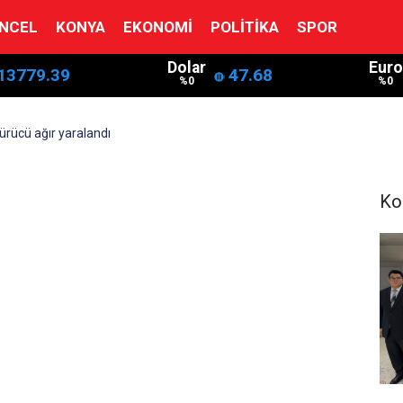
NCEL
KONYA
EKONOMI
POLITIKA
SPOR
Dolar
Euro
13779.39
47.68
%0
%0
rücü ağır yaralandı
Ko