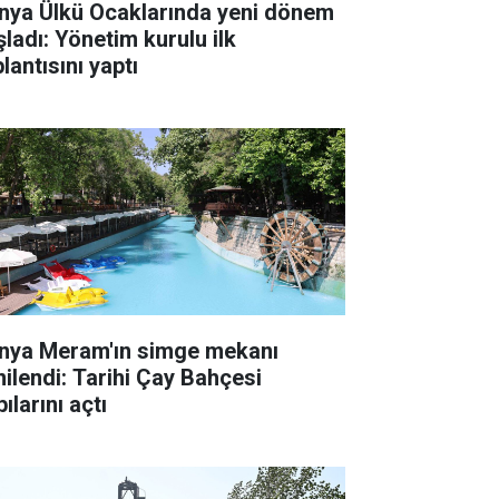
nya Ülkü Ocaklarında yeni dönem
şladı: Yönetim kurulu ilk
lantısını yaptı
nya Meram'ın simge mekanı
nilendi: Tarihi Çay Bahçesi
ılarını açtı