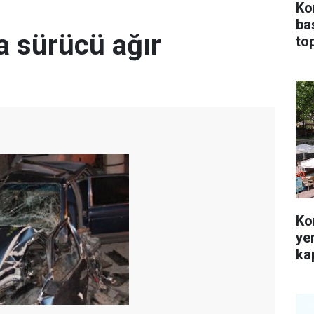
Ko
ba
a sürücü ağır
top
Ko
ye
kap