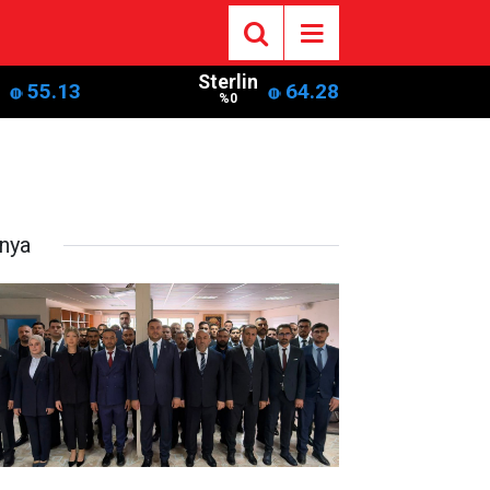
Sterlin
55.13
64.28
%0
nya