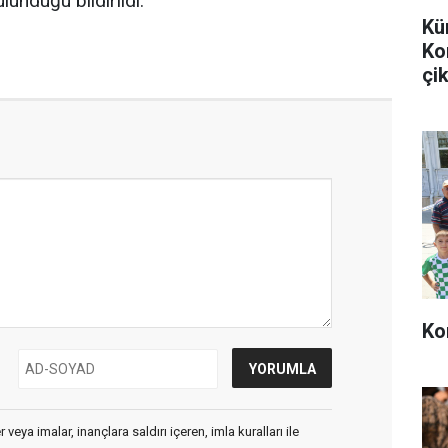
ulunduğu bildirildi.
Kü
Ko
çik
Ko
veya imalar, inançlara saldırı içeren, imla kuralları ile