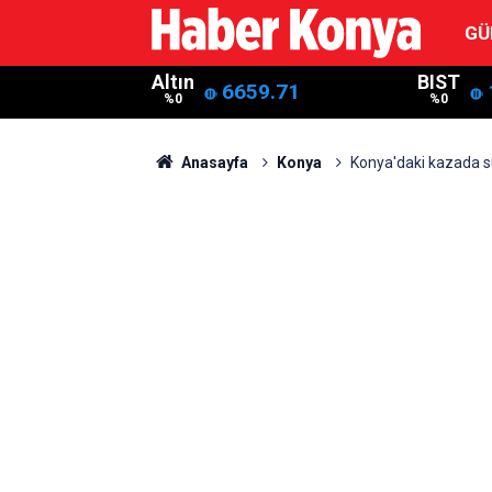
GÜ
Altın
BIST
6659.71
%0
%0
Anasayfa
Konya
Konya'daki kazada sü