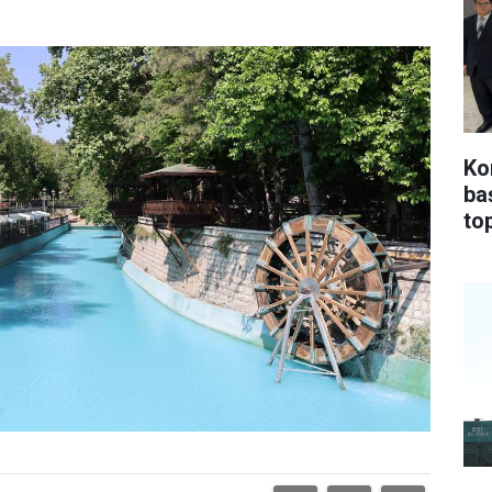
Ko
ba
top