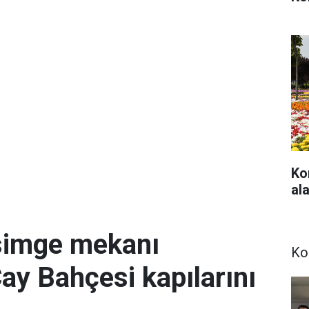
Ko
ala
simge mekanı
Ko
Çay Bahçesi kapılarını