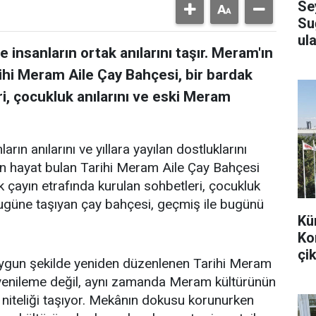
Se
Su
ula
 insanların ortak anılarını taşır. Meram'ın
ihi Meram Aile Çay Bahçesi, bir bardak
i, çocukluk anılarını ve eski Meram
arın anılarını ve yıllara yayılan dostluklarını
en hayat bulan Tarihi Meram Aile Çay Bahçesi
k çayın etrafında kurulan sohbetleri, çocukluk
bugüne taşıyan çay bahçesi, geçmiş ile bugünü
Kü
Ko
çik
uygun şekilde yeniden düzenlenen Tarihi Meram
r yenileme değil, aynı zamanda Meram kültürünün
 niteliği taşıyor. Mekânın dokusu korunurken