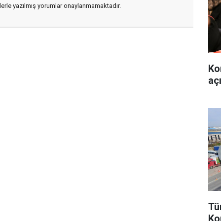
flerle yazılmış yorumlar onaylanmamaktadır.
Ko
aç
Tü
Ko