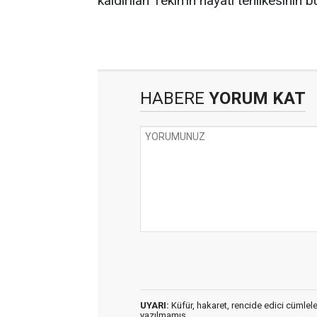
kaldırılan Tekin'in hayati tehlikesinin b
HABERE
YORUM KAT
UYARI:
Küfür, hakaret, rencide edici cümleler 
yazılmamış,