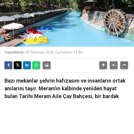
Yayınlanma:
25 Temmuz 2026 Cumartesi 13:56
Bazı mekanlar şehrin hafızasını ve insanların ortak
anılarını taşır. Meram'ın kalbinde yeniden hayat
bulan Tarihi Meram Aile Çay Bahçesi, bir bardak
çayın etrafında kurulan sohbetleri, çocukluk
anılarını ve eski Meram akşamlarını bugüne taşıyor.
Bazı mekanlar; şehrin hafızasını, insanların anılarını ve
yıllara yayılan dostluklarını içinde taşır. Meram'ın