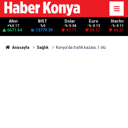
Altın
BIST
Dolar
Euro
Sterlin
+%0.17
%0
-%-0.04
-%-0.13
-%-0.11
6671.64
13779.39
47.71
55.17
64.21
Anasayfa
Sağlık
Konya'da trafik kazası; 1 ölü