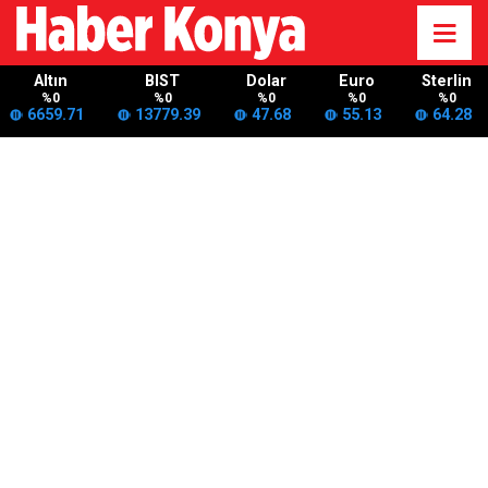
Altın
BIST
Dolar
Euro
Sterlin
%0
%0
%0
%0
%0
6659.71
13779.39
47.68
55.13
64.28