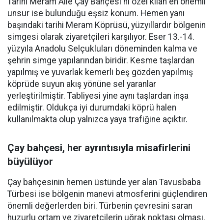
Tarihi Meram Aile Çay Bahçesi'ni özel kılan en önemli
unsur ise bulunduğu eşsiz konum. Hemen yanı
başındaki tarihi Meram Köprüsü, yüzyıllardır bölgenin
simgesi olarak ziyaretçileri karşılıyor. Eser 13.-14.
yüzyıla Anadolu Selçukluları döneminden kalma ve
şehrin simge yapılarından biridir. Kesme taşlardan
yapılmış ve yuvarlak kemerli beş gözden yapılmış
köprüde suyun akış yönüne sel yaranlar
yerleştirilmiştir. Tabliyesi yine aynı taşlardan inşa
edilmiştir. Oldukça iyi durumdaki köprü halen
kullanılmakta olup yalnızca yaya trafiğine açıktır.
Çay bahçesi, her ayrıntısıyla misafirlerini
büyülüyor
Çay bahçesinin hemen üstünde yer alan Tavusbaba
Türbesi ise bölgenin manevi atmosferini güçlendiren
önemli değerlerden biri. Türbenin çevresini saran
huzurlu ortam ve ziyaretçilerin uğrak noktası olması,