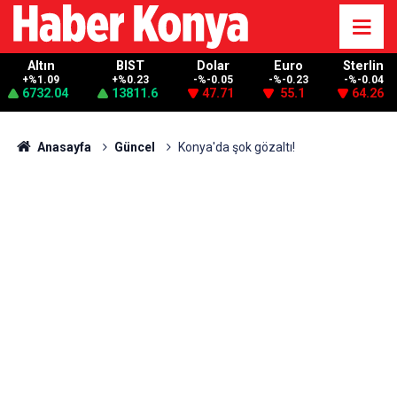
Altın
BIST
Dolar
Euro
Sterlin
+%1.09
+%0.23
-%-0.05
-%-0.23
-%-0.04
6732.04
13811.6
47.71
55.1
64.26
Anasayfa
Güncel
Konya'da şok gözaltı!