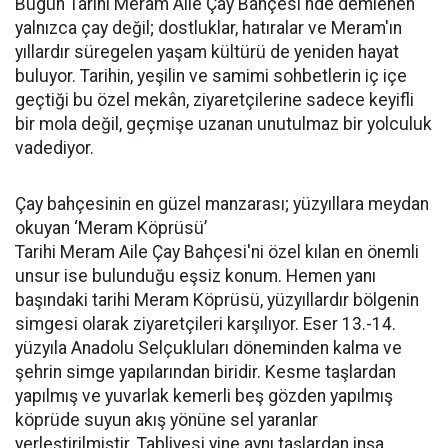
Bugün Tarihi Meram Aile Çay Bahçesi'nde demlenen
yalnızca çay değil; dostluklar, hatıralar ve Meram'ın
yıllardır süregelen yaşam kültürü de yeniden hayat
buluyor. Tarihin, yeşilin ve samimi sohbetlerin iç içe
geçtiği bu özel mekân, ziyaretçilerine sadece keyifli
bir mola değil, geçmişe uzanan unutulmaz bir yolculuk
vadediyor.
Çay bahçesinin en güzel manzarası; yüzyıllara meydan
okuyan ‘Meram Köprüsü’
Tarihi Meram Aile Çay Bahçesi'ni özel kılan en önemli
unsur ise bulunduğu eşsiz konum. Hemen yanı
başındaki tarihi Meram Köprüsü, yüzyıllardır bölgenin
simgesi olarak ziyaretçileri karşılıyor. Eser 13.-14.
yüzyıla Anadolu Selçukluları döneminden kalma ve
şehrin simge yapılarından biridir. Kesme taşlardan
yapılmış ve yuvarlak kemerli beş gözden yapılmış
köprüde suyun akış yönüne sel yaranlar
yerleştirilmiştir. Tabliyesi yine aynı taşlardan inşa