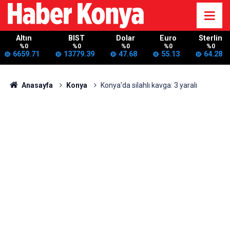
Altın
BIST
Dolar
Euro
Sterlin
%0
%0
%0
%0
%0
6659.71
13779.39
47.68
55.13
64.28
Anasayfa
Konya
Konya'da silahlı kavga: 3 yaralı