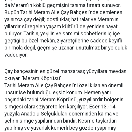
da Meram'ın köklü geçmişini tanıma fırsatı sunuyor.
Bugün Tarihi Meram Aile Çay Bahçesi'nde demlenen
yalnızca çay değil; dostluklar, hatıralar ve Meram'ın
yıllardır süregelen yaşam kültürü de yeniden hayat
buluyor. Tarihin, yeşilin ve samimi sohbetlerin iç içe
geçtiği bu özel mekân, ziyaretçilerine sadece keyifli
bir mola değil, geçmişe uzanan unutulmaz bir yolculuk
vadediyor.
Çay bahçesinin en güzel manzarası; yüzyıllara meydan
okuyan ‘Meram Köprüsü’
Tarihi Meram Aile Çay Bahçesi'ni özel kılan en önemli
unsur ise bulunduğu eşsiz konum. Hemen yanı
başındaki tarihi Meram Köprüsü, yüzyıllardır bölgenin
simgesi olarak ziyaretçileri karşılıyor. Eser 13.-14.
yüzyıla Anadolu Selçukluları döneminden kalma ve
şehrin simge yapılarından biridir. Kesme taşlardan
yapılmış ve yuvarlak kemerli beş gözden yapılmış