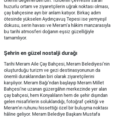
önemli değerlerden biri. Türbenin çevresini saran
huzurlu ortam ve ziyaretçilerin uğrak noktası olması,
çay bahçesine ayrı bir anlam katıyor. Birkaç adım
ötesinde yükselen Aydınçavuş Tepesi ise yemyeşil
dokusu, serin havası ve Meram'a hâkim manzarasıyla
bu tarihi atmosferi doğanın eşsiz güzelliğiyle
tamamlıyor.
Şehrin en güzel nostalji durağı
Tarihi Meram Aile Çay Bahçesi, Meram Belediyesi'nin
oluşturduğu turizm ve gezi destinasyonunun da
önemli duraklarından biri olarak ziyaretçilerini
karşılıyor. Meram Bağı'ndan başlayıp Meram Millet
Bahçesi'ne uzanan güzergâhın merkezinde yer alan
çay bahçesi, hem Konyalıların hem de şehir dışından
gelen misafirlerin soluklandığı, fotoğraf çektiği ve
Meram'ın ruhunu hissettiği özel bir buluşma noktası
hâline geliyor. Meram Belediye Başkanı Mustafa