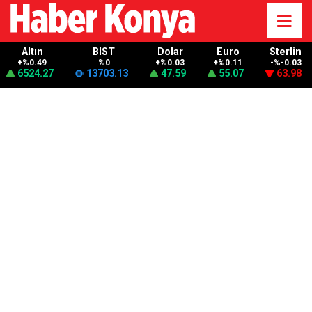
Altın
BIST
Dolar
Euro
Sterlin
+%0.49
%0
+%0.03
+%0.11
-%-0.03
6524.27
13703.13
47.59
55.07
63.98