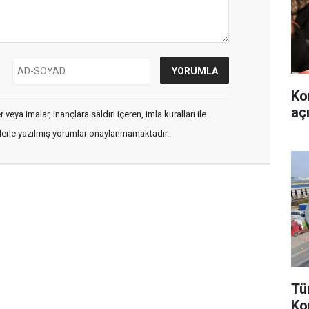
Ko
aç
veya imalar, inançlara saldırı içeren, imla kuralları ile
flerle yazılmış yorumlar onaylanmamaktadır.
Tü
Ko