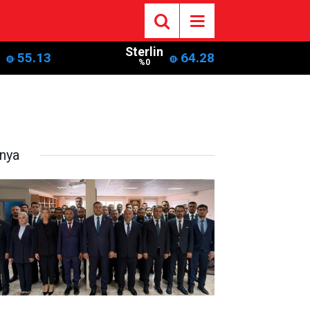
Sterlin
55.13
64.28
%0
nya