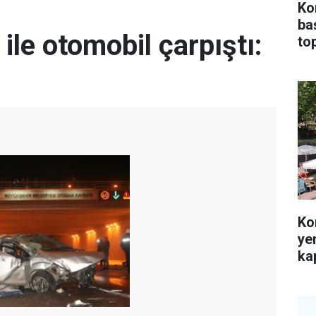
Ko
ba
ile otomobil çarpıştı:
top
Ko
ye
kap