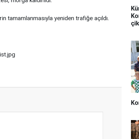
si, morga kaldırıldı.
Kü
Ko
erin tamamlanmasıyla yeniden trafiğe açıldı.
çik
Ko