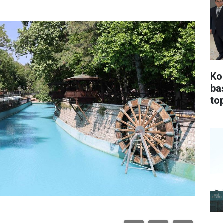
Ko
ba
top