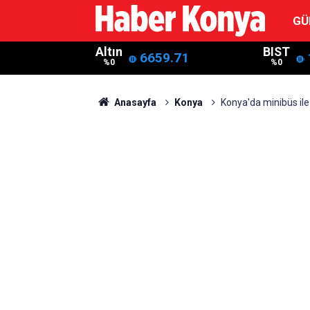
GÜ
Altın
BIST
6659.71
%0
%0
Anasayfa
Konya
Konya'da minibüs ile 