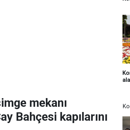
Ko
ala
simge mekanı
Ko
Çay Bahçesi kapılarını