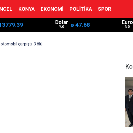
NCEL
KONYA
EKONOMI
POLITIKA
SPOR
Dolar
Euro
13779.39
47.68
%0
%0
otomobil çarpıştı: 3 ölü
Ko