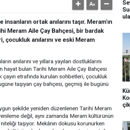
Se
Su
ula
 insanların ortak anılarını taşır. Meram'ın
ihi Meram Aile Çay Bahçesi, bir bardak
i, çocukluk anılarını ve eski Meram
arın anılarını ve yıllara yayılan dostluklarını
en hayat bulan Tarihi Meram Aile Çay Bahçesi
k çayın etrafında kurulan sohbetleri, çocukluk
bugüne taşıyan çay bahçesi, geçmiş ile bugünü
Kü
Ko
çik
uygun şekilde yeniden düzenlenen Tarihi Meram
r yenileme değil, aynı zamanda Meram kültürünün
 niteliği taşıyor. Mekânın dokusu korunurken