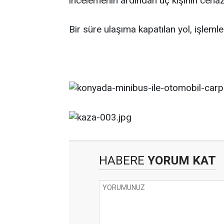
incelemenin ardından üç kişinin cenaze
Bir süre ulaşıma kapatılan yol, işleml
HABERE
YORUM KAT