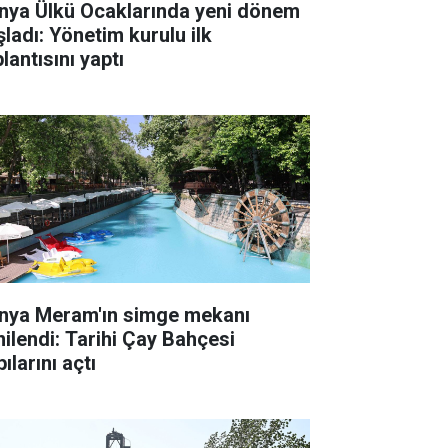
nya Ülkü Ocaklarında yeni dönem
şladı: Yönetim kurulu ilk
lantısını yaptı
nya Meram'ın simge mekanı
nilendi: Tarihi Çay Bahçesi
ılarını açtı