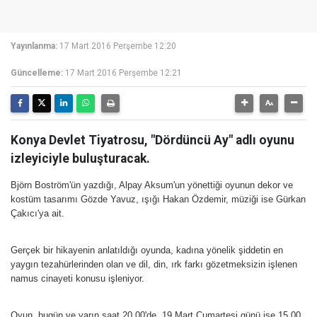
Yayınlanma:
17 Mart 2016 Perşembe 12:20
Güncelleme:
17 Mart 2016 Perşembe 12:21
Konya Devlet Tiyatrosu, "Dördüncü Ay" adlı oyunu
izleyiciyle buluşturacak.
Björn Boström'ün yazdığı, Alpay Aksum'un yönettiği oyunun dekor ve
kostüm tasarımı Gözde Yavuz, ışığı Hakan Özdemir, müziği ise Gürkan
Çakıcı'ya ait.
Gerçek bir hikayenin anlatıldığı oyunda, kadına yönelik şiddetin en
yaygın tezahürlerinden olan ve dil, din, ırk farkı gözetmeksizin işlenen
namus cinayeti konusu işleniyor.
Oyun, bugün ve yarın saat 20.00'de, 19 Mart Cumartesi günü ise 15.00