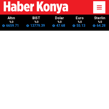
Altın
BIST
Dolar
Euro
Sterlin
%0
%0
%0
%0
%0
6659.71
13779.39
47.68
55.13
64.28