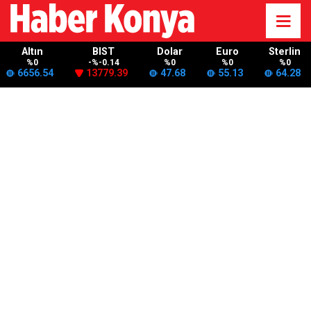
Altın
BIST
Dolar
Euro
Sterlin
%0
-%-0.14
%0
%0
%0
6656.54
13779.39
47.68
55.13
64.28