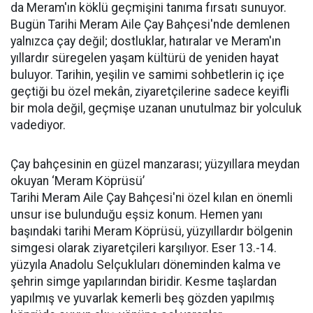
da Meram'ın köklü geçmişini tanıma fırsatı sunuyor.
Bugün Tarihi Meram Aile Çay Bahçesi'nde demlenen
yalnızca çay değil; dostluklar, hatıralar ve Meram'ın
yıllardır süregelen yaşam kültürü de yeniden hayat
buluyor. Tarihin, yeşilin ve samimi sohbetlerin iç içe
geçtiği bu özel mekân, ziyaretçilerine sadece keyifli
bir mola değil, geçmişe uzanan unutulmaz bir yolculuk
vadediyor.
Çay bahçesinin en güzel manzarası; yüzyıllara meydan
okuyan ‘Meram Köprüsü’
Tarihi Meram Aile Çay Bahçesi'ni özel kılan en önemli
unsur ise bulunduğu eşsiz konum. Hemen yanı
başındaki tarihi Meram Köprüsü, yüzyıllardır bölgenin
simgesi olarak ziyaretçileri karşılıyor. Eser 13.-14.
yüzyıla Anadolu Selçukluları döneminden kalma ve
şehrin simge yapılarından biridir. Kesme taşlardan
yapılmış ve yuvarlak kemerli beş gözden yapılmış