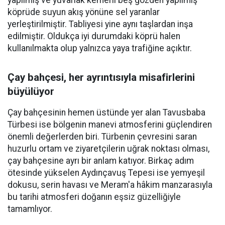
yapılmış ve yuvarlak kemerli beş gözden yapılmış
köprüde suyun akış yönüne sel yaranlar
yerleştirilmiştir. Tabliyesi yine aynı taşlardan inşa
edilmiştir. Oldukça iyi durumdaki köprü halen
kullanılmakta olup yalnızca yaya trafiğine açıktır.
Çay bahçesi, her ayrıntısıyla misafirlerini
büyülüyor
Çay bahçesinin hemen üstünde yer alan Tavusbaba
Türbesi ise bölgenin manevi atmosferini güçlendiren
önemli değerlerden biri. Türbenin çevresini saran
huzurlu ortam ve ziyaretçilerin uğrak noktası olması,
çay bahçesine ayrı bir anlam katıyor. Birkaç adım
ötesinde yükselen Aydınçavuş Tepesi ise yemyeşil
dokusu, serin havası ve Meram'a hâkim manzarasıyla
bu tarihi atmosferi doğanın eşsiz güzelliğiyle
tamamlıyor.