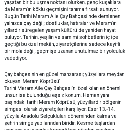
yaşatan bir buluşma noktası olurken, genç kuşaklara
da Meram'ın köklü geçmişini tanıma fırsatı sunuyor.
Bugün Tarihi Meram Aile Çay Bahçesi'nde demlenen
yalnızca çay değil; dostluklar, hatıralar ve Meram'ın
yıllardır süregelen yaşam kültürü de yeniden hayat
buluyor. Tarihin, yeşilin ve samimi sohbetlerin iç içe
geçtiği bu özel mekân, ziyaretçilerine sadece keyifli
bir mola değil, geçmişe uzanan unutulmaz bir yolculuk
vadediyor.
Çay bahçesinin en güzel manzarası; yüzyıllara meydan
okuyan ‘Meram Köprüsü’
Tarihi Meram Aile Çay Bahçesi'ni özel kılan en önemli
unsur ise bulunduğu eşsiz konum. Hemen yanı
başındaki tarihi Meram Köprüsü, yüzyıllardır bölgenin
simgesi olarak ziyaretçileri karşılıyor. Eser 13.-14.
yüzyıla Anadolu Selçukluları döneminden kalma ve
şehrin simge yapılarından biridir. Kesme taşlardan