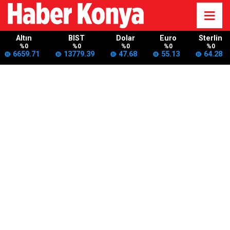
Altın
BIST
Dolar
Euro
Sterlin
%0
%0
%0
%0
%0
6659.71
13779.39
47.68
55.13
64.28