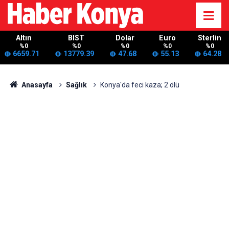
Altın
BIST
Dolar
Euro
Sterlin
%0
%0
%0
%0
%0
6659.71
13779.39
47.68
55.13
64.28
Anasayfa
Sağlık
Konya'da feci kaza; 2 ölü