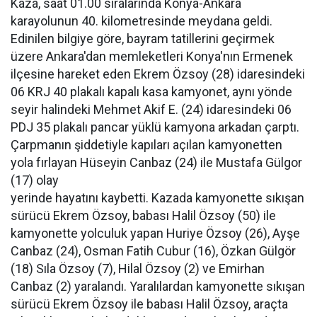
Kaza, saat 01.00 sıralarında Konya-Ankara
karayolunun 40. kilometresinde meydana geldi.
Edinilen bilgiye göre, bayram tatillerini geçirmek
üzere Ankara'dan memleketleri Konya'nın Ermenek
ilçesine hareket eden Ekrem Özsoy (28) idaresindeki
06 KRJ 40 plakalı kapalı kasa kamyonet, aynı yönde
seyir halindeki Mehmet Akif E. (24) idaresindeki 06
PDJ 35 plakalı pancar yüklü kamyona arkadan çarptı.
Çarpmanın şiddetiyle kapıları açılan kamyonetten
yola fırlayan Hüseyin Canbaz (24) ile Mustafa Gülgor
(17) olay
yerinde hayatını kaybetti. Kazada kamyonette sıkışan
sürücü Ekrem Özsoy, babası Halil Özsoy (50) ile
kamyonette yolculuk yapan Huriye Özsoy (26), Ayşe
Canbaz (24), Osman Fatih Cubur (16), Özkan Gülgör
(18) Sıla Özsoy (7), Hilal Özsoy (2) ve Emirhan
Canbaz (2) yaralandı. Yaralılardan kamyonette sıkışan
sürücü Ekrem Özsoy ile babası Halil Özsoy, araçta