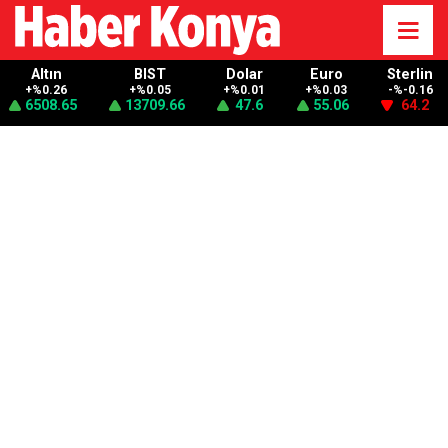
Altın
BIST
Dolar
Euro
Sterlin
+%0.26
+%0.05
+%0.01
+%0.03
-%-0.16
6508.65
13709.66
47.6
55.06
64.2