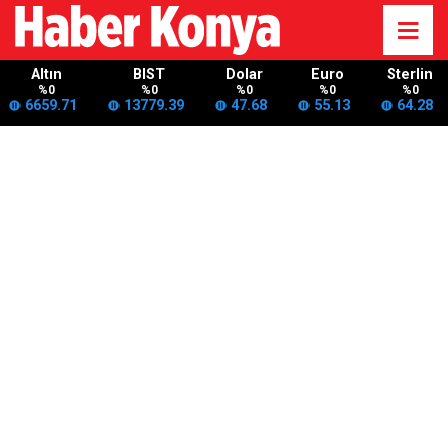
Altın
BIST
Dolar
Euro
Sterlin
%0
%0
%0
%0
%0
6659.71
13779.39
47.68
55.13
64.28