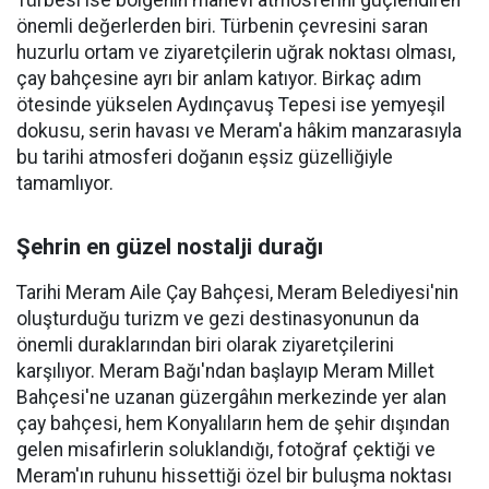
Türbesi ise bölgenin manevi atmosferini güçlendiren
önemli değerlerden biri. Türbenin çevresini saran
huzurlu ortam ve ziyaretçilerin uğrak noktası olması,
çay bahçesine ayrı bir anlam katıyor. Birkaç adım
ötesinde yükselen Aydınçavuş Tepesi ise yemyeşil
dokusu, serin havası ve Meram'a hâkim manzarasıyla
bu tarihi atmosferi doğanın eşsiz güzelliğiyle
tamamlıyor.
Şehrin en güzel nostalji durağı
Tarihi Meram Aile Çay Bahçesi, Meram Belediyesi'nin
oluşturduğu turizm ve gezi destinasyonunun da
önemli duraklarından biri olarak ziyaretçilerini
karşılıyor. Meram Bağı'ndan başlayıp Meram Millet
Bahçesi'ne uzanan güzergâhın merkezinde yer alan
çay bahçesi, hem Konyalıların hem de şehir dışından
gelen misafirlerin soluklandığı, fotoğraf çektiği ve
Meram'ın ruhunu hissettiği özel bir buluşma noktası