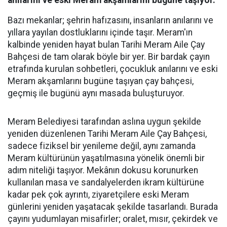
anılarını ve eski Meram akşamlarını bugüne taşıyor.
Bazı mekanlar; şehrin hafızasını, insanların anılarını ve
yıllara yayılan dostluklarını içinde taşır. Meram'ın
kalbinde yeniden hayat bulan Tarihi Meram Aile Çay
Bahçesi de tam olarak böyle bir yer. Bir bardak çayın
etrafında kurulan sohbetleri, çocukluk anılarını ve eski
Meram akşamlarını bugüne taşıyan çay bahçesi,
geçmiş ile bugünü aynı masada buluşturuyor.
Meram Belediyesi tarafından aslına uygun şekilde
yeniden düzenlenen Tarihi Meram Aile Çay Bahçesi,
sadece fiziksel bir yenileme değil, aynı zamanda
Meram kültürünün yaşatılmasına yönelik önemli bir
adım niteliği taşıyor. Mekânın dokusu korunurken
kullanılan masa ve sandalyelerden ikram kültürüne
kadar pek çok ayrıntı, ziyaretçilere eski Meram
günlerini yeniden yaşatacak şekilde tasarlandı. Burada
çayını yudumlayan misafirler; oralet, mısır, çekirdek ve