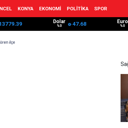
NCEL
KONYA
EKONOMI
POLITIKA
SPOR
Dolar
Euro
13779.39
47.68
%0
%0
ören ilçe
Sa