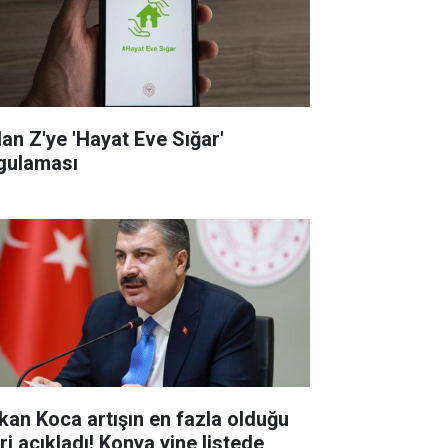
dan Z'ye 'Hayat Eve Sığar'
gulaması
kan Koca artışın en fazla olduğu
eri açıkladı! Konya yine listede