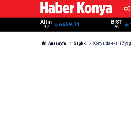
GÜ
Altın
BIST
6659.71
%0
%0
Anasayfa
Sağlık
Konya'da eksi 17'yi g