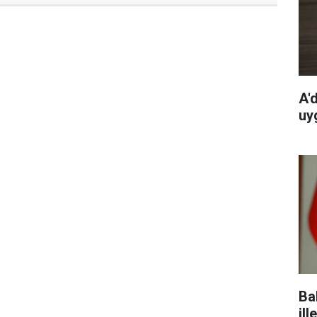
A'
uy
Ba
ill