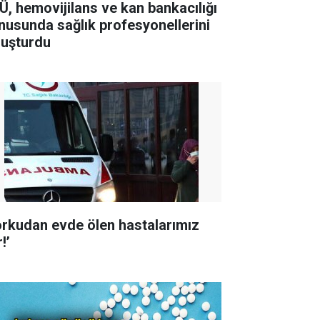
Ü, hemovijilans ve kan bankacılığı
nusunda sağlık profesyonellerini
luşturdu
orkudan evde ölen hastalarımız
!’