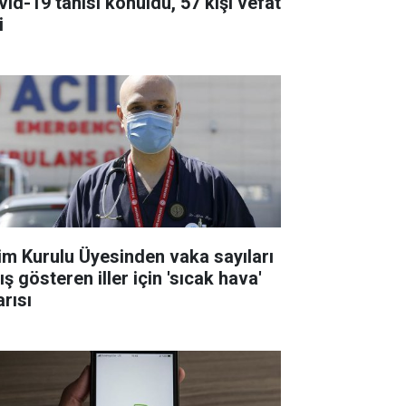
vid-19 tanısı konuldu, 57 kişi vefat
i
lim Kurulu Üyesinden vaka sayıları
ış gösteren iller için 'sıcak hava'
arısı