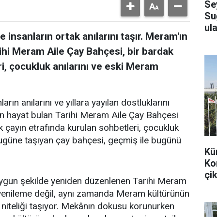
Se
Su
ula
 insanların ortak anılarını taşır. Meram'ın
ihi Meram Aile Çay Bahçesi, bir bardak
i, çocukluk anılarını ve eski Meram
arın anılarını ve yıllara yayılan dostluklarını
en hayat bulan Tarihi Meram Aile Çay Bahçesi
k çayın etrafında kurulan sohbetleri, çocukluk
bugüne taşıyan çay bahçesi, geçmiş ile bugünü
Kü
Ko
çik
uygun şekilde yeniden düzenlenen Tarihi Meram
r yenileme değil, aynı zamanda Meram kültürünün
 niteliği taşıyor. Mekânın dokusu korunurken