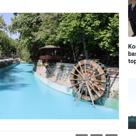
Ko
ba
top