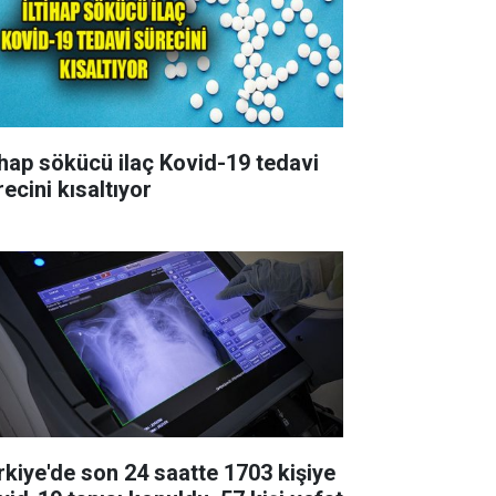
tihap sökücü ilaç Kovid-19 tedavi
ecini kısaltıyor
rkiye'de son 24 saatte 1703 kişiye