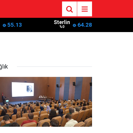
Sterlin
55.13
64.28
%0
ğlık