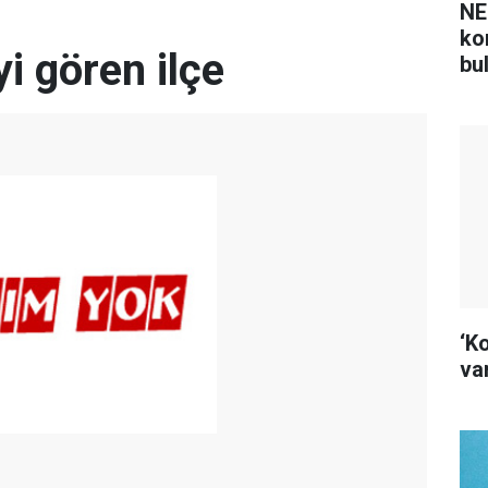
NE
ko
i gören ilçe
bu
‘K
var