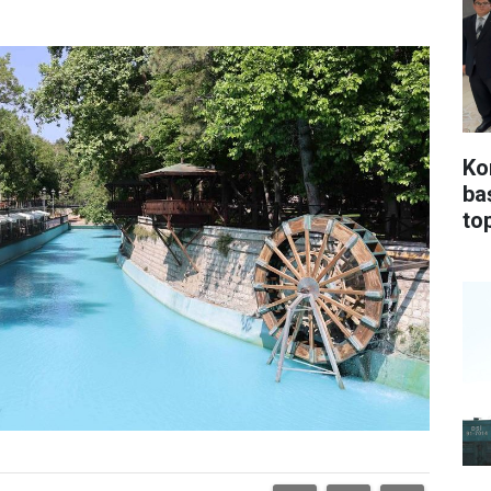
Ko
ba
top