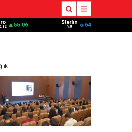
uro
Sterlin
55.06
64
0.12
%0
ğlık