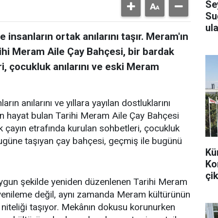
Se
Su
ula
 insanların ortak anılarını taşır. Meram'ın
ihi Meram Aile Çay Bahçesi, bir bardak
i, çocukluk anılarını ve eski Meram
arın anılarını ve yıllara yayılan dostluklarını
en hayat bulan Tarihi Meram Aile Çay Bahçesi
k çayın etrafında kurulan sohbetleri, çocukluk
bugüne taşıyan çay bahçesi, geçmiş ile bugünü
Kü
Ko
çik
uygun şekilde yeniden düzenlenen Tarihi Meram
r yenileme değil, aynı zamanda Meram kültürünün
 niteliği taşıyor. Mekânın dokusu korunurken