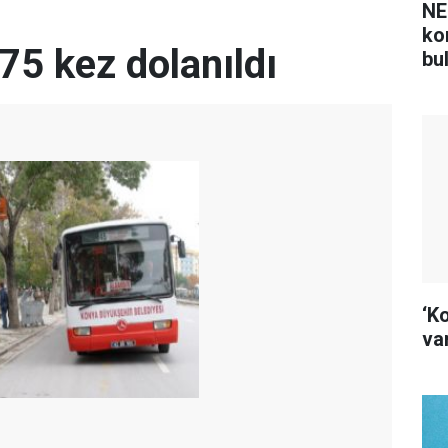
NE
ko
75 kez dolanıldı
bu
‘K
var