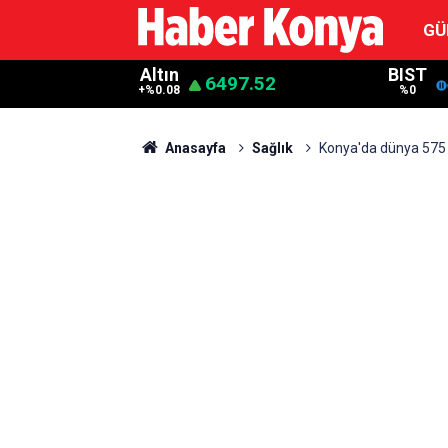
GÜ
Altın
BIST
6497.52
+%0.08
%0
Anasayfa
Sağlık
Konya'da dünya 575 