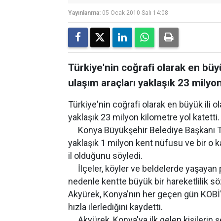
Yayınlanma:
05 Ocak 2010 Salı 14:08
Türkiye'nin coğrafi olarak en büyü
ulaşım araçları yaklaşık 23 milyon
Türkiye'nin coğrafi olarak en büyük ili o
yaklaşık 23 milyon kilometre yol katetti.
Konya Büyükşehir Belediye Başkanı Tah
yaklaşık 1 milyon kent nüfusu ve bir o k
il olduğunu söyledi.
İlçeler, köyler ve beldelerde yaşayan 
nedenle kentte büyük bir hareketlilik 
Akyürek, Konya'nın her geçen gün KOBİ'l
hızla ilerlediğini kaydetti.
Akyürek, Konya'ya ilk gelen kişilerin şe