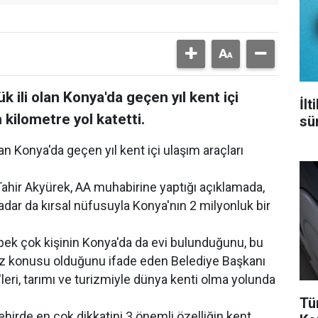
k ili olan Konya'da geçen yıl kent içi
İl
 kilometre yol katetti.
sür
lan Konya'da geçen yıl kent içi ulaşım araçları
ir Akyürek, AA muhabirine yaptığı açıklamada,
adar da kırsal nüfusuyla Konya'nın 2 milyonluk bir
pek çok kişinin Konya'da da evi bulunduğunu, bu
söz konusu olduğunu ifade eden Belediye Başkanı
eri, tarımı ve turizmiyle dünya kenti olma yolunda
Tü
hirde en çok dikkatini 3 önemli özelliğin kent