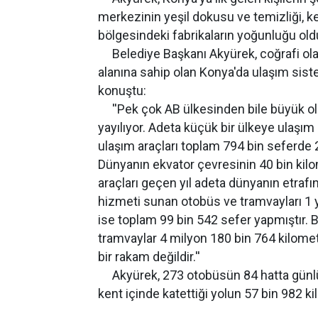
merkezinin yeşil dokusu ve temizliği, k
bölgesindeki fabrikaların yoğunluğu oldu
Belediye Başkanı Akyürek, coğrafi olar
alanına sahip olan Konya'da ulaşım siste
konuştu:
''Pek çok AB ülkesinden bile büyük ol
yayılıyor. Adeta küçük bir ülkeye ulaşım
ulaşım araçları toplam 794 bin seferde 2
Dünyanın ekvator çevresinin 40 bin ki
araçları geçen yıl adeta dünyanın etrafın
hizmeti sunan otobüs ve tramvayları 1 
ise toplam 99 bin 542 sefer yapmıştır. B
tramvaylar 4 milyon 180 bin 764 kilomet
bir rakam değildir.''
Akyürek, 273 otobüsün 84 hatta günlük 
kent içinde katettiği yolun 57 bin 982 ki