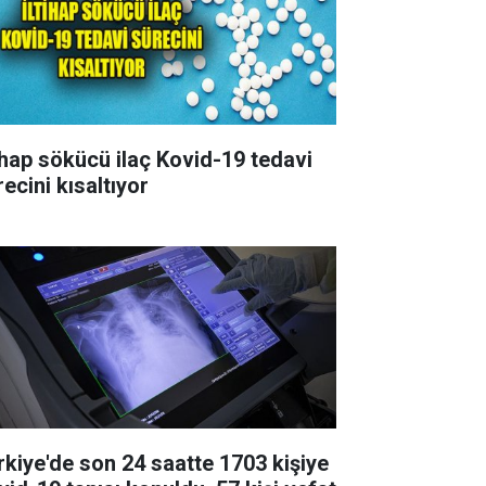
tihap sökücü ilaç Kovid-19 tedavi
ecini kısaltıyor
rkiye'de son 24 saatte 1703 kişiye