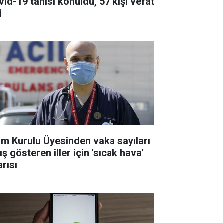
vid-19 tanısı konuldu, 57 kişi vefat
i
lim Kurulu Üyesinden vaka sayıları
ış gösteren iller için 'sıcak hava'
arısı