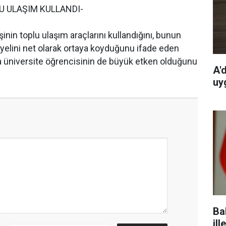
U ULAŞIM KULLANDI-
nin toplu ulaşım araçlarını kullandığını, bunun
yelini net olarak ortaya koyduğunu ifade eden
a üniversite öğrencisinin de büyük etken olduğunu
A'
uy
Ba
ill