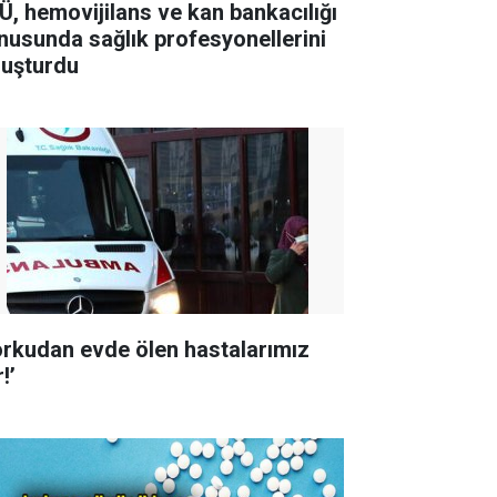
Ü, hemovijilans ve kan bankacılığı
nusunda sağlık profesyonellerini
luşturdu
orkudan evde ölen hastalarımız
!’