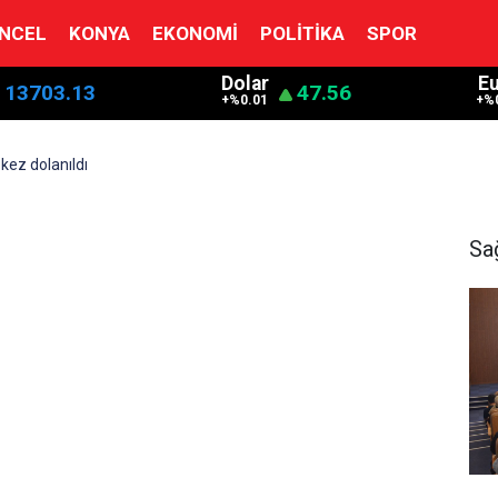
NCEL
KONYA
EKONOMI
POLITIKA
SPOR
Dolar
E
13703.13
47.56
+%0.01
+%
kez dolanıldı
Sa