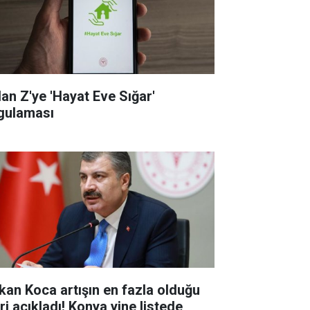
dan Z'ye 'Hayat Eve Sığar'
gulaması
kan Koca artışın en fazla olduğu
eri açıkladı! Konya yine listede