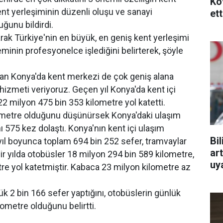
Ko
ent yerleşiminin düzenli oluşu ve sanayi
ett
ğunu bildirdi.
ak Türkiye'nin en büyük, en geniş kent yerleşimi
minin profesyonelce işlediğini belirterek, şöyle
an Konya'da kent merkezi de çok geniş alana
 hizmeti veriyoruz. Geçen yıl Konya'da kent içi
2 milyon 475 bin 353 kilometre yol katetti.
lometre olduğunu düşünürsek Konya'daki ulaşım
ı 575 kez dolaştı. Konya'nın kent içi ulaşım
Bi
yıl boyunca toplam 694 bin 252 sefer, tramvaylar
art
ir yılda otobüsler 18 milyon 294 bin 589 kilometre,
uy
re yol katetmiştir. Kabaca 23 milyon kilometre az
2 bin 166 sefer yaptığını, otobüslerin günlük
lometre olduğunu belirtti.