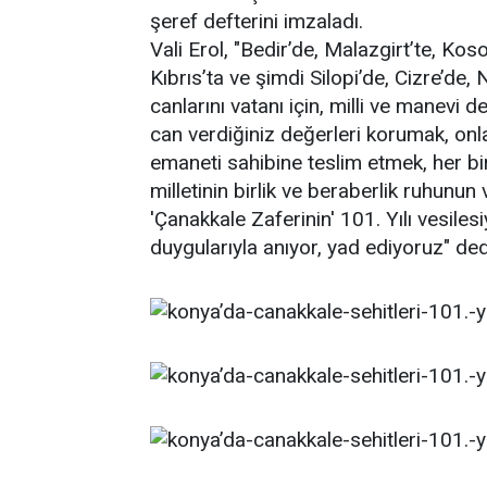
şeref defterini imzaladı.
Vali Erol, "Bedir’de, Malazgirt’te, Ko
Kıbrıs’ta ve şimdi Silopi’de, Cizre’de,
canlarını vatanı için, milli ve manevi d
can verdiğiniz değerleri korumak, onla
emaneti sahibine teslim etmek, her bi
milletinin birlik ve beraberlik ruhunun v
'Çanakkale Zaferinin' 101. Yılı vesiles
duygularıyla anıyor, yad ediyoruz" ded