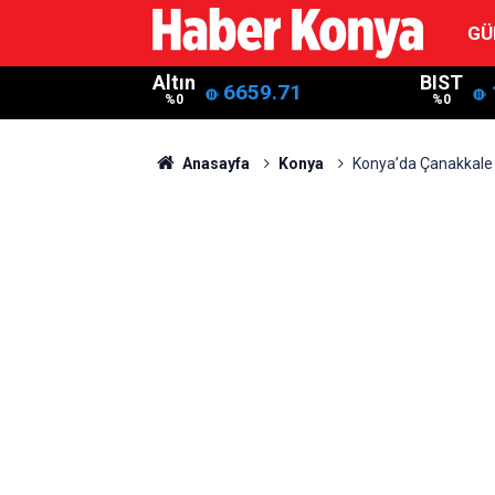
GÜ
Altın
BIST
6659.71
%0
%0
Anasayfa
Konya
Konya’da Çanakkale Şe