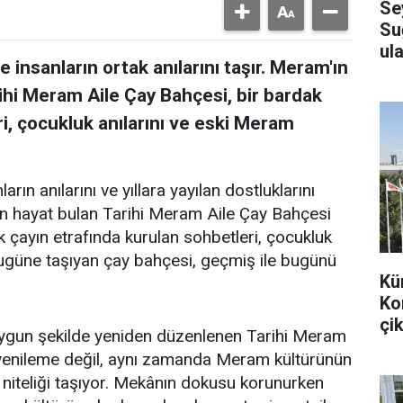
Se
Su
ula
 insanların ortak anılarını taşır. Meram'ın
ihi Meram Aile Çay Bahçesi, bir bardak
i, çocukluk anılarını ve eski Meram
arın anılarını ve yıllara yayılan dostluklarını
en hayat bulan Tarihi Meram Aile Çay Bahçesi
k çayın etrafında kurulan sohbetleri, çocukluk
bugüne taşıyan çay bahçesi, geçmiş ile bugünü
Kü
Ko
çik
uygun şekilde yeniden düzenlenen Tarihi Meram
r yenileme değil, aynı zamanda Meram kültürünün
 niteliği taşıyor. Mekânın dokusu korunurken