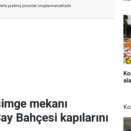
flerle yazılmış yorumlar onaylanmamaktadır.
Ko
ala
simge mekanı
Ko
Çay Bahçesi kapılarını