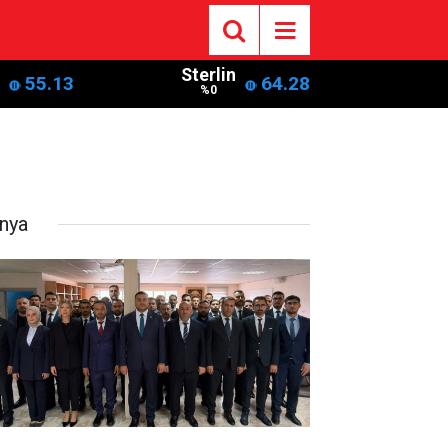
Sterlin
55.13
64.28
%0
nya