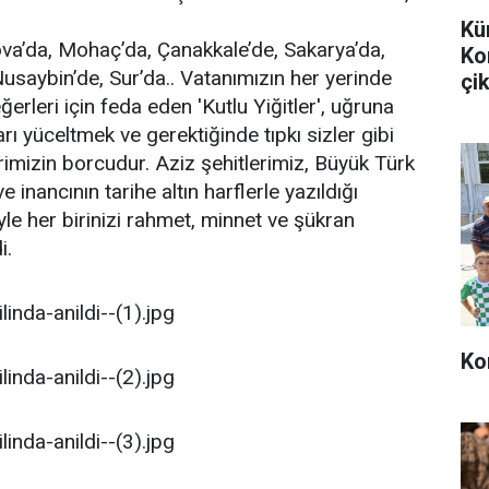
Kü
sova’da, Mohaç’da, Çanakkale’de, Sakarya’da,
Ko
 Nusaybin’de, Sur’da.. Vatanımızın her yerinde
çik
eğerleri için feda eden 'Kutlu Yiğitler', uğruna
rı yüceltmek ve gerektiğinde tıpkı sizler gibi
rimizin borcudur. Aziz şehitlerimiz, Büyük Türk
e inancının tarihe altın harflerle yazıldığı
iyle her birinizi rahmet, minnet ve şükran
i.
Ko