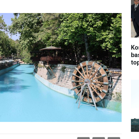
Ko
ba
top