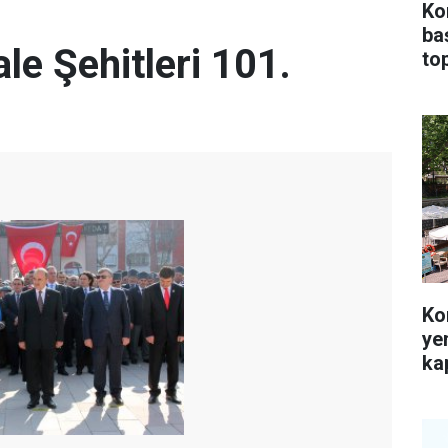
Ko
ba
e Şehitleri 101.
top
Ko
ye
kap