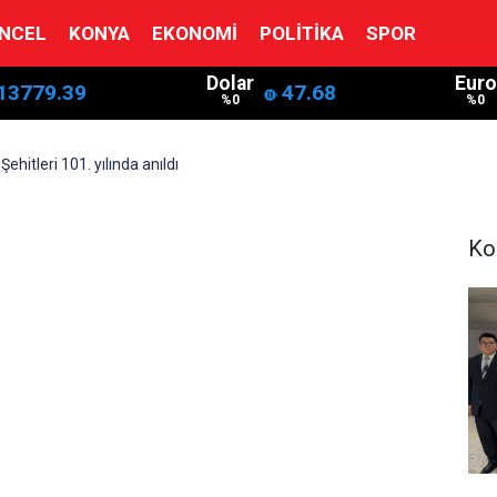
NCEL
KONYA
EKONOMI
POLITIKA
SPOR
Dolar
Euro
13779.39
47.68
%0
%0
hitleri 101. yılında anıldı
Ko