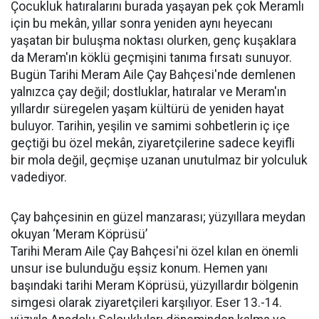
Çocukluk hatıralarını burada yaşayan pek çok Meramlı
için bu mekân, yıllar sonra yeniden aynı heyecanı
yaşatan bir buluşma noktası olurken, genç kuşaklara
da Meram'ın köklü geçmişini tanıma fırsatı sunuyor.
Bugün Tarihi Meram Aile Çay Bahçesi'nde demlenen
yalnızca çay değil; dostluklar, hatıralar ve Meram'ın
yıllardır süregelen yaşam kültürü de yeniden hayat
buluyor. Tarihin, yeşilin ve samimi sohbetlerin iç içe
geçtiği bu özel mekân, ziyaretçilerine sadece keyifli
bir mola değil, geçmişe uzanan unutulmaz bir yolculuk
vadediyor.
Çay bahçesinin en güzel manzarası; yüzyıllara meydan
okuyan ‘Meram Köprüsü’
Tarihi Meram Aile Çay Bahçesi'ni özel kılan en önemli
unsur ise bulunduğu eşsiz konum. Hemen yanı
başındaki tarihi Meram Köprüsü, yüzyıllardır bölgenin
simgesi olarak ziyaretçileri karşılıyor. Eser 13.-14.