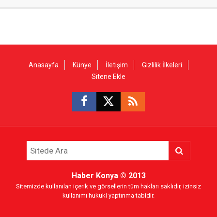
Anasayfa
Künye
İletişim
Gizlilik İlkeleri
Sitene Ekle
Haber Konya
© 2013
Sitemizde kullanılan içerik ve görsellerin tüm hakları saklıdır, izinsiz
kullanımı hukuki yaptırıma tabidir.