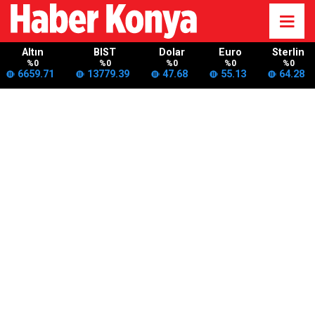
Altın
BIST
Dolar
Euro
Sterlin
%0
%0
%0
%0
%0
6659.71
13779.39
47.68
55.13
64.28