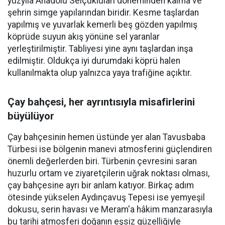
yüzyıla Anadolu Selçukluları döneminden kalma ve
şehrin simge yapılarından biridir. Kesme taşlardan
yapılmış ve yuvarlak kemerli beş gözden yapılmış
köprüde suyun akış yönüne sel yaranlar
yerleştirilmiştir. Tabliyesi yine aynı taşlardan inşa
edilmiştir. Oldukça iyi durumdaki köprü halen
kullanılmakta olup yalnızca yaya trafiğine açıktır.
Çay bahçesi, her ayrıntısıyla misafirlerini
büyülüyor
Çay bahçesinin hemen üstünde yer alan Tavusbaba
Türbesi ise bölgenin manevi atmosferini güçlendiren
önemli değerlerden biri. Türbenin çevresini saran
huzurlu ortam ve ziyaretçilerin uğrak noktası olması,
çay bahçesine ayrı bir anlam katıyor. Birkaç adım
ötesinde yükselen Aydınçavuş Tepesi ise yemyeşil
dokusu, serin havası ve Meram'a hâkim manzarasıyla
bu tarihi atmosferi doğanın eşsiz güzelliğiyle