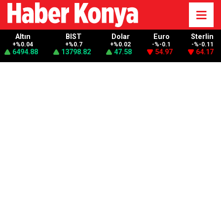
Altın
BIST
Dolar
Euro
Sterlin
+%0.04
+%0.7
+%0.02
-%-0.1
-%-0.11
6494.88
13798.82
47.58
54.97
64.17