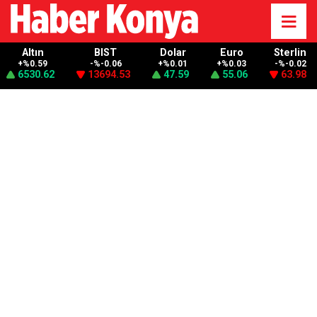
Altın
BIST
Dolar
Euro
Sterlin
+%0.59
-%-0.06
+%0.01
+%0.03
-%-0.02
6530.62
13694.53
47.59
55.06
63.98