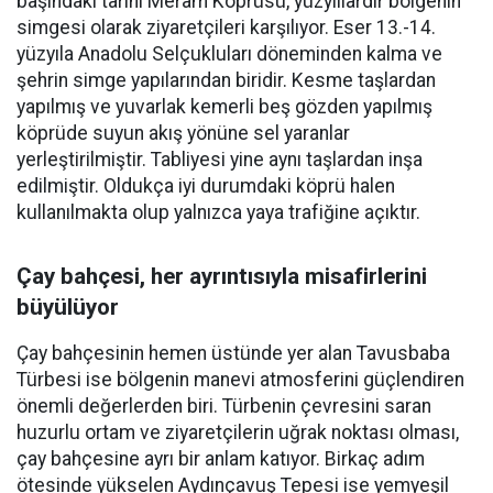
başındaki tarihi Meram Köprüsü, yüzyıllardır bölgenin
simgesi olarak ziyaretçileri karşılıyor. Eser 13.-14.
yüzyıla Anadolu Selçukluları döneminden kalma ve
şehrin simge yapılarından biridir. Kesme taşlardan
yapılmış ve yuvarlak kemerli beş gözden yapılmış
köprüde suyun akış yönüne sel yaranlar
yerleştirilmiştir. Tabliyesi yine aynı taşlardan inşa
edilmiştir. Oldukça iyi durumdaki köprü halen
kullanılmakta olup yalnızca yaya trafiğine açıktır.
Çay bahçesi, her ayrıntısıyla misafirlerini
büyülüyor
Çay bahçesinin hemen üstünde yer alan Tavusbaba
Türbesi ise bölgenin manevi atmosferini güçlendiren
önemli değerlerden biri. Türbenin çevresini saran
huzurlu ortam ve ziyaretçilerin uğrak noktası olması,
çay bahçesine ayrı bir anlam katıyor. Birkaç adım
ötesinde yükselen Aydınçavuş Tepesi ise yemyeşil