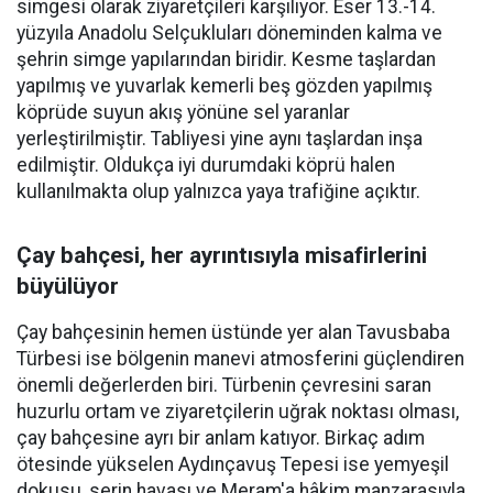
simgesi olarak ziyaretçileri karşılıyor. Eser 13.-14.
yüzyıla Anadolu Selçukluları döneminden kalma ve
şehrin simge yapılarından biridir. Kesme taşlardan
yapılmış ve yuvarlak kemerli beş gözden yapılmış
köprüde suyun akış yönüne sel yaranlar
yerleştirilmiştir. Tabliyesi yine aynı taşlardan inşa
edilmiştir. Oldukça iyi durumdaki köprü halen
kullanılmakta olup yalnızca yaya trafiğine açıktır.
Çay bahçesi, her ayrıntısıyla misafirlerini
büyülüyor
Çay bahçesinin hemen üstünde yer alan Tavusbaba
Türbesi ise bölgenin manevi atmosferini güçlendiren
önemli değerlerden biri. Türbenin çevresini saran
huzurlu ortam ve ziyaretçilerin uğrak noktası olması,
çay bahçesine ayrı bir anlam katıyor. Birkaç adım
ötesinde yükselen Aydınçavuş Tepesi ise yemyeşil
dokusu, serin havası ve Meram'a hâkim manzarasıyla