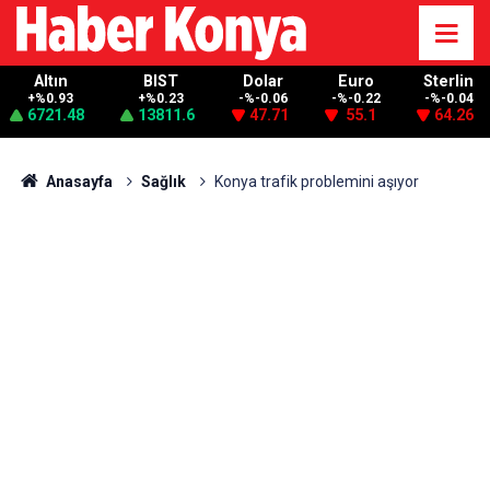
Altın
BIST
Dolar
Euro
Sterlin
+%0.93
+%0.23
-%-0.06
-%-0.22
-%-0.04
6721.48
13811.6
47.71
55.1
64.26
Anasayfa
Sağlık
Konya trafik problemini aşıyor