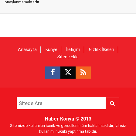
onaylanmamaktadır.
Anasayfa
Künye
İletişim
Gizlilik İlkeleri
Sitene Ekle
Haber Konya
© 2013
Sitemizde kullanılan içerik ve görsellerin tüm hakları saklıdır, izinsiz
kullanımı hukuki yaptırıma tabidir.