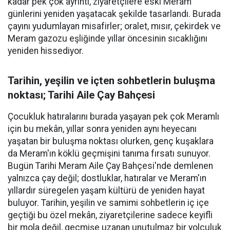
kadar pek çok ayrıntı, ziyaretçilere eski Meram
günlerini yeniden yaşatacak şekilde tasarlandı. Burada
çayını yudumlayan misafirler; oralet, mısır, çekirdek ve
Meram gazozu eşliğinde yıllar öncesinin sıcaklığını
yeniden hissediyor.
Tarihin, yeşilin ve içten sohbetlerin buluşma
noktası; Tarihi Aile Çay Bahçesi
Çocukluk hatıralarını burada yaşayan pek çok Meramlı
için bu mekân, yıllar sonra yeniden aynı heyecanı
yaşatan bir buluşma noktası olurken, genç kuşaklara
da Meram'ın köklü geçmişini tanıma fırsatı sunuyor.
Bugün Tarihi Meram Aile Çay Bahçesi'nde demlenen
yalnızca çay değil; dostluklar, hatıralar ve Meram'ın
yıllardır süregelen yaşam kültürü de yeniden hayat
buluyor. Tarihin, yeşilin ve samimi sohbetlerin iç içe
geçtiği bu özel mekân, ziyaretçilerine sadece keyifli
bir mola değil, geçmişe uzanan unutulmaz bir yolculuk