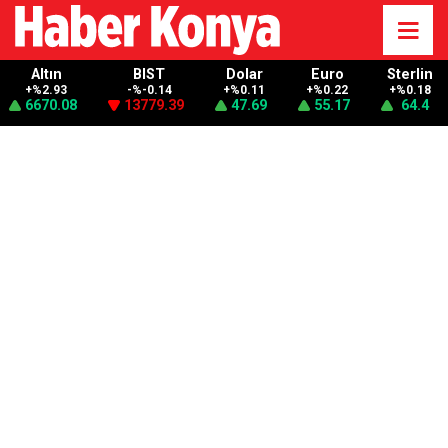
Altın
BIST
Dolar
Euro
Sterlin
+%2.93
-%-0.14
+%0.11
+%0.22
+%0.18
6670.08
13779.39
47.69
55.17
64.4