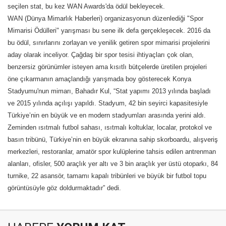
seçilen stat, bu kez WAN Awards'da ödül bekleyecek.
WAN (Dünya Mimarlık Haberleri) organizasyonun düzenlediği "Spor
Mimarisi Ödülleri" yarışması bu sene ilk defa gerçekleşecek. 2016 da
bu ödül, sınırlarını zorlayan ve yenilik getiren spor mimarisi projelerini
aday olarak inceliyor. Çağdaş bir spor tesisi ihtiyaçları çok olan,
benzersiz görünümler isteyen ama kısıtlı bütçelerde üretilen projeleri
öne çıkarmanın amaçlandığı yarışmada boy gösterecek Konya
Stadyumu'nun mimarı, Bahadır Kul, “Stat yapımı 2013 yılında başladı
ve 2015 yılında açılışı yapıldı. Stadyum, 42 bin seyirci kapasitesiyle
Türkiye’nin en büyük ve en modern stadyumları arasında yerini aldı.
Zeminden ısıtmalı futbol sahası, ısıtmalı koltuklar, localar, protokol ve
basın tribünü, Türkiye’nin en büyük ekranına sahip skorboardu, alışveriş
merkezleri, restoranlar, amatör spor kulüplerine tahsis edilen antrenman
alanları, ofisler, 500 araçlık yer altı ve 3 bin araçlık yer üstü otoparkı, 84
turnike, 22 asansör, tamamı kapalı tribünleri ve büyük bir futbol topu
görüntüsüyle göz doldurmaktadır” dedi.