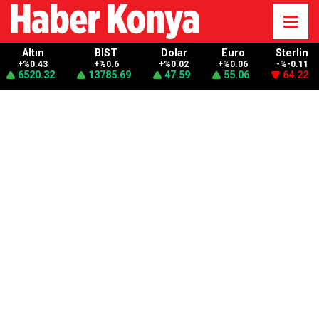
Altın
BIST
Dolar
Euro
Sterlin
+%0.43
+%0.6
+%0.02
+%0.06
-%-0.11
6520.32
13785.69
47.59
55.06
64.22