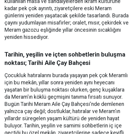
kullanılan masa ve sandalyelerden ikram kültürüne
kadar pek çok ayrıntı, ziyaretçilere eski Meram
günlerini yeniden yaşatacak şekilde tasarlandı. Burada
çayını yudumlayan misafirler; oralet, mısır, çekirdek ve
Meram gazozu eşliğinde yıllar öncesinin sıcaklığını
yeniden hissediyor.
Tarihin, yeşilin ve içten sohbetlerin buluşma
noktası; Tarihi Aile Çay Bahçesi
Çocukluk hatıralarını burada yaşayan pek çok Meramlı
için bu mekân, yıllar sonra yeniden aynı heyecanı
yaşatan bir buluşma noktası olurken, genç kuşaklara
da Meram'ın köklü geçmişini tanıma fırsatı sunuyor.
Bugün Tarihi Meram Aile Çay Bahçesi'nde demlenen
yalnızca çay değil; dostluklar, hatıralar ve Meram'ın
yıllardır süregelen yaşam kültürü de yeniden hayat
buluyor. Tarihin, yeşilin ve samimi sohbetlerin iç içe
geçtiği bu özel mekân, ziyaretçilerine sadece keyifli