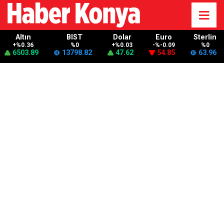
Altın
BIST
Dolar
Euro
Sterlin
+%0.36
%0
+%0.03
-%-0.09
%0
6503.89
13798.82
47.62
54.85
63.96