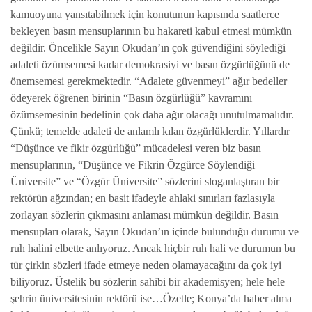
kamuoyuna yansıtabilmek için konutunun kapısında saatlerce
bekleyen basın mensuplarının bu hakareti kabul etmesi mümkün
değildir. Öncelikle Sayın Okudan’ın çok güvendiğini söylediği
adaleti özümsemesi kadar demokrasiyi ve basın özgürlüğünü de
önemsemesi gerekmektedir. “Adalete güvenmeyi” ağır bedeller
ödeyerek öğrenen birinin “Basın özgürlüğü” kavramını
özümsemesinin bedelinin çok daha ağır olacağı unutulmamalıdır.
Çünkü; temelde adaleti de anlamlı kılan özgürlüklerdir. Yıllardır
“Düşünce ve fikir özgürlüğü” mücadelesi veren biz basın
mensuplarının, “Düşünce ve Fikrin Özgürce Söylendiği
Üniversite” ve “Özgür Üniversite” sözlerini sloganlaştıran bir
rektörün ağzından; en basit ifadeyle ahlaki sınırları fazlasıyla
zorlayan sözlerin çıkmasını anlaması mümkün değildir. Basın
mensupları olarak, Sayın Okudan’ın içinde bulunduğu durumu ve
ruh halini elbette anlıyoruz. Ancak hiçbir ruh hali ve durumun bu
tür çirkin sözleri ifade etmeye neden olamayacağını da çok iyi
biliyoruz. Üstelik bu sözlerin sahibi bir akademisyen; hele hele
şehrin üniversitesinin rektörü ise…Özetle; Konya’da haber alma