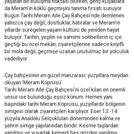
yaşatan bir buluşma noktası olurken, genç kuşaklara
da Meram'ın köklü geçmişini tanıma fırsatı sunuyor.
Bugün Tarihi Meram Aile Çay Bahçesi'nde demlenen
yalnızca çay değil; dostluklar, hatıralar ve Meram'ın
yıllardır süregelen yaşam kültürü de yeniden hayat
buluyor. Tarihin, yeşilin ve samimi sohbetlerin iç içe
geçtiği bu özel mekân, ziyaretçilerine sadece keyifli
bir mola değil, geçmişe uzanan unutulmaz bir yolculuk
vadediyor.
Çay bahçesinin en güzel manzarası; yüzyıllara meydan
okuyan ‘Meram Köprüsü’
Tarihi Meram Aile Çay Bahçesi'ni özel kılan en önemli
unsur ise bulunduğu eşsiz konum. Hemen yanı
başındaki tarihi Meram Köprüsü, yüzyıllardır bölgenin
simgesi olarak ziyaretçileri karşılıyor. Eser 13.-14.
yüzyıla Anadolu Selçukluları döneminden kalma ve
şehrin simge yapılarından biridir. Kesme taşlardan
yapılmış ve yuvarlak kemerli beş gözden yapılmış