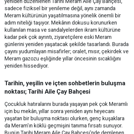
yeniden düzenlenen Tarihi Meram Aile Çay Bahçesi,
sadece fiziksel bir yenileme değil, aynı zamanda
Meram kültürünün yaşatılmasına yönelik önemli bir
adım niteliği taşıyor. Mekânın dokusu korunurken
kullanılan masa ve sandalyelerden ikram kültürüne
kadar pek çok ayrıntı, ziyaretçilere eski Meram
günlerini yeniden yaşatacak şekilde tasarlandı. Burada
çayını yudumlayan misafirler; oralet, mısır, çekirdek ve
Meram gazozu eşliğinde yıllar öncesinin sıcaklığını
yeniden hissediyor.
Tarihin, yeşilin ve içten sohbetlerin buluşma
noktası; Tarihi Aile Çay Bahçesi
Çocukluk hatıralarını burada yaşayan pek çok Meramlı
için bu mekân, yıllar sonra yeniden aynı heyecanı
yaşatan bir buluşma noktası olurken, genç kuşaklara
da Meram'ın köklü geçmişini tanıma fırsatı sunuyor.
Bugün Tarihi Meram Aile Çay Bahçesi'nde demlenen