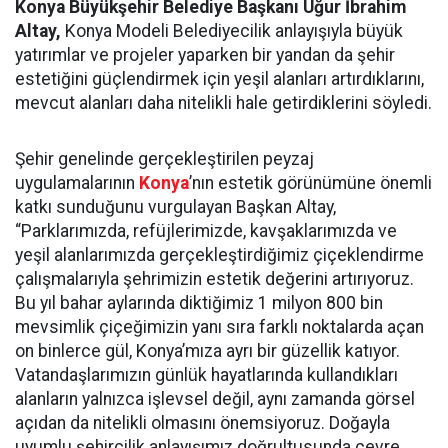
Konya Büyükşehir Belediye Başkanı Uğur İbrahim
Altay,
Konya Modeli Belediyecilik anlayışıyla büyük
yatırımlar ve projeler yaparken bir yandan da şehir
estetiğini güçlendirmek için yeşil alanları artırdıklarını,
mevcut alanları daha nitelikli hale getirdiklerini söyledi.
Şehir genelinde gerçekleştirilen peyzaj
uygulamalarının
Konya
’nın estetik görünümüne önemli
katkı sunduğunu vurgulayan Başkan Altay,
“Parklarımızda, refüjlerimizde, kavşaklarımızda ve
yeşil alanlarımızda gerçekleştirdiğimiz çiçeklendirme
çalışmalarıyla şehrimizin estetik değerini artırıyoruz.
Bu yıl bahar aylarında diktiğimiz 1 milyon 800 bin
mevsimlik çiçeğimizin yanı sıra farklı noktalarda açan
on binlerce gül, Konya’mıza ayrı bir güzellik katıyor.
Vatandaşlarımızın günlük hayatlarında kullandıkları
alanların yalnızca işlevsel değil, aynı zamanda görsel
açıdan da nitelikli olmasını önemsiyoruz. Doğayla
uyumlu şehircilik anlayışımız doğrultusunda çevre