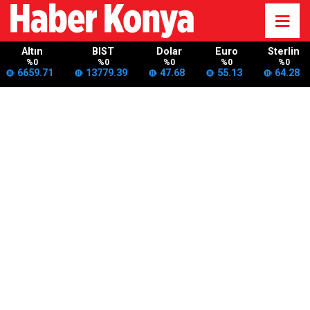
Altın
BIST
Dolar
Euro
Sterlin
%0
%0
%0
%0
%0
6659.71
13779.39
47.68
55.13
64.28