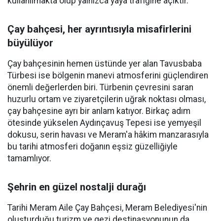
kullanılmakta olup yalnızca yaya trafiğine açıktır.
Çay bahçesi, her ayrıntısıyla misafirlerini
büyülüyor
Çay bahçesinin hemen üstünde yer alan Tavusbaba
Türbesi ise bölgenin manevi atmosferini güçlendiren
önemli değerlerden biri. Türbenin çevresini saran
huzurlu ortam ve ziyaretçilerin uğrak noktası olması,
çay bahçesine ayrı bir anlam katıyor. Birkaç adım
ötesinde yükselen Aydınçavuş Tepesi ise yemyeşil
dokusu, serin havası ve Meram'a hâkim manzarasıyla
bu tarihi atmosferi doğanın eşsiz güzelliğiyle
tamamlıyor.
Şehrin en güzel nostalji durağı
Tarihi Meram Aile Çay Bahçesi, Meram Belediyesi'nin
oluşturduğu turizm ve gezi destinasyonunun da