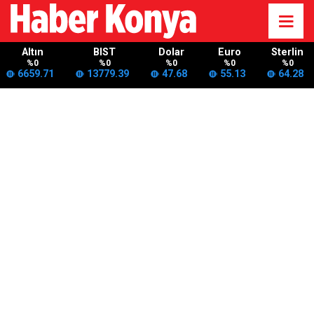
Altın
BIST
Dolar
Euro
Sterlin
%0
%0
%0
%0
%0
6659.71
13779.39
47.68
55.13
64.28