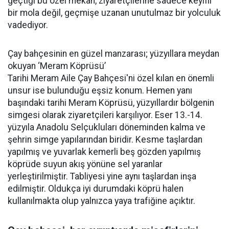
geçtiği bu özel mekân, ziyaretçilerine sadece keyifli
bir mola değil, geçmişe uzanan unutulmaz bir yolculuk
vadediyor.
Çay bahçesinin en güzel manzarası; yüzyıllara meydan
okuyan ‘Meram Köprüsü’
Tarihi Meram Aile Çay Bahçesi'ni özel kılan en önemli
unsur ise bulunduğu eşsiz konum. Hemen yanı
başındaki tarihi Meram Köprüsü, yüzyıllardır bölgenin
simgesi olarak ziyaretçileri karşılıyor. Eser 13.-14.
yüzyıla Anadolu Selçukluları döneminden kalma ve
şehrin simge yapılarından biridir. Kesme taşlardan
yapılmış ve yuvarlak kemerli beş gözden yapılmış
köprüde suyun akış yönüne sel yaranlar
yerleştirilmiştir. Tabliyesi yine aynı taşlardan inşa
edilmiştir. Oldukça iyi durumdaki köprü halen
kullanılmakta olup yalnızca yaya trafiğine açıktır.