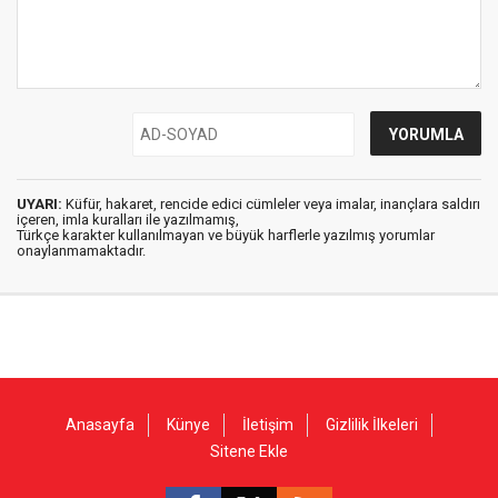
UYARI:
Küfür, hakaret, rencide edici cümleler veya imalar, inançlara saldırı
içeren, imla kuralları ile yazılmamış,
Türkçe karakter kullanılmayan ve büyük harflerle yazılmış yorumlar
onaylanmamaktadır.
Anasayfa
Künye
İletişim
Gizlilik İlkeleri
Sitene Ekle