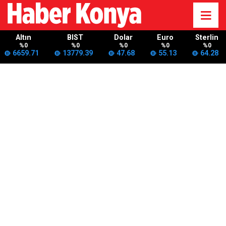
Altın
BIST
Dolar
Euro
Sterlin
%0
%0
%0
%0
%0
6659.71
13779.39
47.68
55.13
64.28