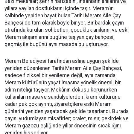
Bazı mekanlar; şehrin hafızasını, insanların anılarını ve
yıllara yayılan dostluklarını içinde taşır. Meram'ın
kalbinde yeniden hayat bulan Tarihi Meram Aile Çay
Bahçesi de tam olarak böyle bir yer. Bir bardak çayın
etrafında kurulan sohbetleri, çocukluk anılarını ve eski
Meram akşamlarını bugüne taşıyan çay bahçesi,
geçmiş ile bugünü aynı masada buluşturuyor.
Meram Belediyesi tarafından aslına uygun şekilde
yeniden düzenlenen Tarihi Meram Aile Çay Bahçesi,
sadece fiziksel bir yenileme değil, aynı zamanda
Meram kültürünün yaşatılmasına yönelik önemli bir
adım niteliği taşıyor. Mekânın dokusu korunurken
kullanılan masa ve sandalyelerden ikram kültürüne
kadar pek çok ayrıntı, ziyaretçilere eski Meram
günlerini yeniden yaşatacak şekilde tasarlandı. Burada
çayını yudumlayan misafirler; oralet, mısır, çekirdek ve
Meram gazozu eşliğinde yıllar öncesinin sıcaklığını
yeniden hissediyor.