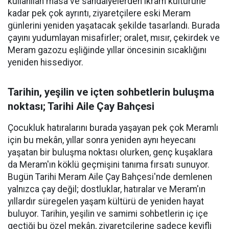
kullanılan masa ve sandalyelerden ikram kültürüne
kadar pek çok ayrıntı, ziyaretçilere eski Meram
günlerini yeniden yaşatacak şekilde tasarlandı. Burada
çayını yudumlayan misafirler; oralet, mısır, çekirdek ve
Meram gazozu eşliğinde yıllar öncesinin sıcaklığını
yeniden hissediyor.
Tarihin, yeşilin ve içten sohbetlerin buluşma
noktası; Tarihi Aile Çay Bahçesi
Çocukluk hatıralarını burada yaşayan pek çok Meramlı
için bu mekân, yıllar sonra yeniden aynı heyecanı
yaşatan bir buluşma noktası olurken, genç kuşaklara
da Meram'ın köklü geçmişini tanıma fırsatı sunuyor.
Bugün Tarihi Meram Aile Çay Bahçesi'nde demlenen
yalnızca çay değil; dostluklar, hatıralar ve Meram'ın
yıllardır süregelen yaşam kültürü de yeniden hayat
buluyor. Tarihin, yeşilin ve samimi sohbetlerin iç içe
geçtiği bu özel mekân, ziyaretçilerine sadece keyifli