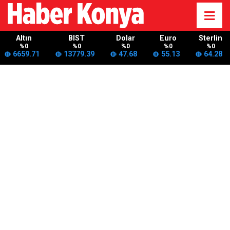
Altın
BIST
Dolar
Euro
Sterlin
%0
%0
%0
%0
%0
6659.71
13779.39
47.68
55.13
64.28