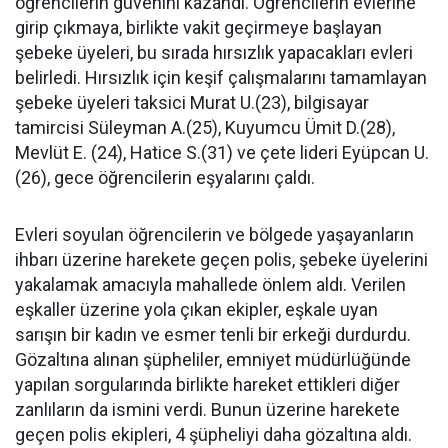
öğrencilerin güvenini kazandı. Öğrencilerin evlerine
girip çıkmaya, birlikte vakit geçirmeye başlayan
şebeke üyeleri, bu sırada hırsızlık yapacakları evleri
belirledi. Hırsızlık için keşif çalışmalarını tamamlayan
şebeke üyeleri taksici Murat U.(23), bilgisayar
tamircisi Süleyman A.(25), Kuyumcu Ümit D.(28),
Mevlüt E. (24), Hatice S.(31) ve çete lideri Eyüpcan U.
(26), gece öğrencilerin eşyalarını çaldı.
Evleri soyulan öğrencilerin ve bölgede yaşayanların
ihbarı üzerine harekete geçen polis, şebeke üyelerini
yakalamak amacıyla mahallede önlem aldı. Verilen
eşkaller üzerine yola çıkan ekipler, eşkale uyan
sarışın bir kadın ve esmer tenli bir erkeği durdurdu.
Gözaltına alınan şüpheliler, emniyet müdürlüğünde
yapılan sorgularında birlikte hareket ettikleri diğer
zanlıların da ismini verdi. Bunun üzerine harekete
geçen polis ekipleri, 4 şüpheliyi daha gözaltına aldı.