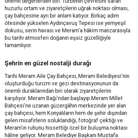
önemli değerlerden biri. Türbenin çevresini saran
huzurlu ortam ve ziyaretçilerin uğrak noktası olması,
çay bahçesine ayrı bir anlam katıyor. Birkaç adım
ötesinde yükselen Aydınçavuş Tepesi ise yemyeşil
dokusu, serin havası ve Meram'a hâkim manzarasıyla
bu tarihi atmosferi doğanın eşsiz güzelliğiyle
tamamlıyor.
Şehrin en güzel nostalji durağı
Tarihi Meram Aile Çay Bahçesi, Meram Belediyesi'nin
oluşturduğu turizm ve gezi destinasyonunun da
önemli duraklarından biri olarak ziyaretçilerini
karşılıyor. Meram Bağı'ndan başlayıp Meram Millet
Bahçesi'ne uzanan güzergâhın merkezinde yer alan
çay bahçesi, hem Konyalıların hem de şehir dışından
gelen misafirlerin soluklandığı, fotoğraf çektiği ve
Meram'ın ruhunu hissettiği özel bir buluşma noktası
hâline geliyor. Meram Belediye Başkanı Mustafa