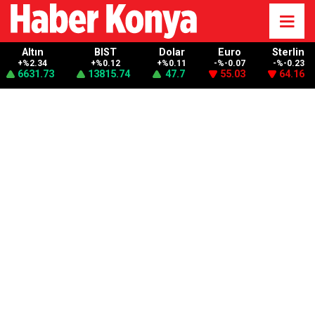
Altın
BIST
Dolar
Euro
Sterlin
+%2.34
+%0.12
+%0.11
-%-0.07
-%-0.23
6631.73
13815.74
47.7
55.03
64.16