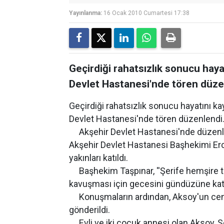
Yayınlanma:
16 Ocak 2010 Cumartesi 17:38
Geçirdiği rahatsızlık sonucu hay
Devlet Hastanesi'nde tören düze
Geçirdiği rahatsızlık sonucu hayatını k
Devlet Hastanesi'nde tören düzenlendi
Akşehir Devlet Hastanesi'nde düzenle
Akşehir Devlet Hastanesi Başhekimi Erc
yakınları katıldı.
Başhekim Taşpınar, ''Şerife hemşire tü
kavuşması için gecesini gündüzüne katar
Konuşmaların ardından, Aksoy'un cena
gönderildi.
Evli ve iki çocuk annesi olan Aksoy, S