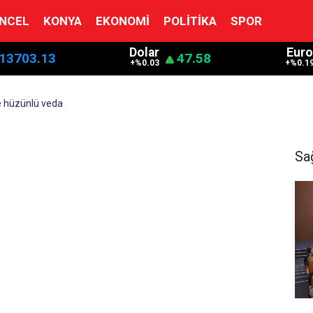
NCEL
KONYA
EKONOMI
POLITIKA
SPOR
Dolar
Euro
13703.13
47.58
+%0.03
+%0.1
e hüzünlü veda
Sa