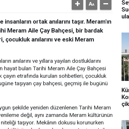
Se
Su
ula
 insanların ortak anılarını taşır. Meram'ın
ihi Meram Aile Çay Bahçesi, bir bardak
i, çocukluk anılarını ve eski Meram
arın anılarını ve yıllara yayılan dostluklarını
en hayat bulan Tarihi Meram Aile Çay Bahçesi
k çayın etrafında kurulan sohbetleri, çocukluk
bugüne taşıyan çay bahçesi, geçmiş ile bugünü
Kü
Ko
çik
uygun şekilde yeniden düzenlenen Tarihi Meram
r yenileme değil, aynı zamanda Meram kültürünün
 niteliği taşıyor. Mekânın dokusu korunurken