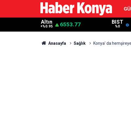
GÜ
Altın
BIST
6553.77
+%0.95
%0
Anasayfa
Sağlık
Konya' da hemşirey