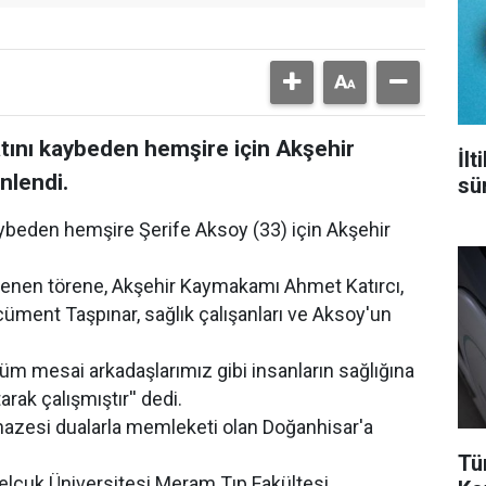
atını kaybeden hemşire için Akşehir
İl
nlendi.
sür
aybeden hemşire Şerife Aksoy (33) için Akşehir
.
nen törene, Akşehir Kaymakamı Ahmet Katırcı,
üment Taşpınar, sağlık çalışanları ve Aksoy'un
m mesai arkadaşlarımız gibi insanların sağlığına
ak çalışmıştır'' dedi.
zesi dualarla memleketi olan Doğanhisar'a
Tü
elçuk Üniversitesi Meram Tıp Fakültesi