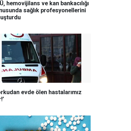
Ü, hemovijilans ve kan bankacılığı
nusunda sağlık profesyonellerini
luşturdu
orkudan evde ölen hastalarımız
!’