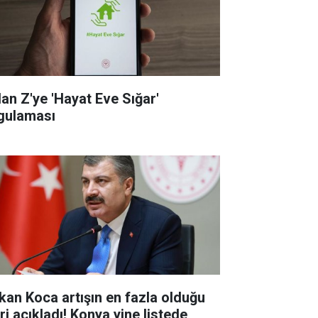
dan Z'ye 'Hayat Eve Sığar'
gulaması
kan Koca artışın en fazla olduğu
eri açıkladı! Konya yine listede