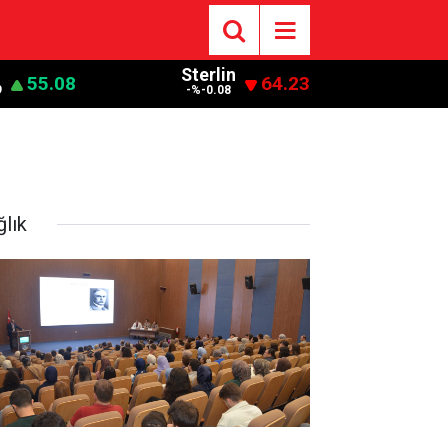
Sterlin
55.08
64.23
9
-%-0.08
ğlık