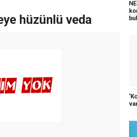
NE
ko
eye hüzünlü veda
bu
‘K
var