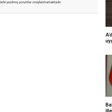
flerle yazılmış yorumlar onaylanmamaktadır.
A'
uy
Ba
ill