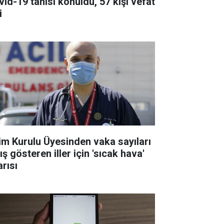
vid-19 tanısı konuldu, 57 kişi vefat
i
lim Kurulu Üyesinden vaka sayıları
ış gösteren iller için 'sıcak hava'
arısı