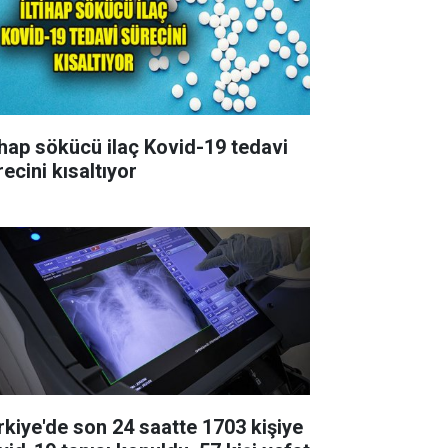
tihap sökücü ilaç Kovid-19 tedavi
ecini kısaltıyor
rkiye'de son 24 saatte 1703 kişiye