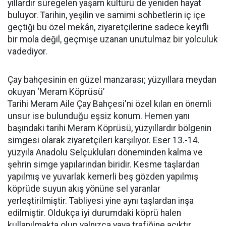
yıllardır süregelen yaşam kültürü de yeniden hayat
buluyor. Tarihin, yeşilin ve samimi sohbetlerin iç içe
geçtiği bu özel mekân, ziyaretçilerine sadece keyifli
bir mola değil, geçmişe uzanan unutulmaz bir yolculuk
vadediyor.
Çay bahçesinin en güzel manzarası; yüzyıllara meydan
okuyan ‘Meram Köprüsü’
Tarihi Meram Aile Çay Bahçesi'ni özel kılan en önemli
unsur ise bulunduğu eşsiz konum. Hemen yanı
başındaki tarihi Meram Köprüsü, yüzyıllardır bölgenin
simgesi olarak ziyaretçileri karşılıyor. Eser 13.-14.
yüzyıla Anadolu Selçukluları döneminden kalma ve
şehrin simge yapılarından biridir. Kesme taşlardan
yapılmış ve yuvarlak kemerli beş gözden yapılmış
köprüde suyun akış yönüne sel yaranlar
yerleştirilmiştir. Tabliyesi yine aynı taşlardan inşa
edilmiştir. Oldukça iyi durumdaki köprü halen
kullanılmakta olup yalnızca yaya trafiğine açıktır.