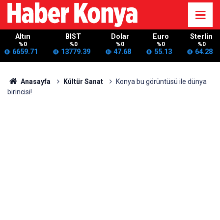
Altın
BIST
Dolar
Euro
Sterlin
%0
%0
%0
%0
%0
6659.71
13779.39
47.68
55.13
64.28
Anasayfa
Kültür Sanat
Konya bu görüntüsü ile dünya
birincisi!