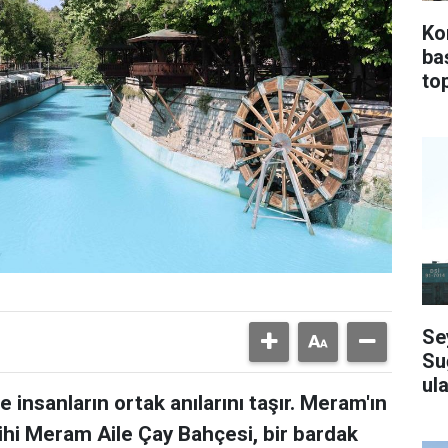
Ko
ba
top
Se
Su
ula
 insanların ortak anılarını taşır. Meram'ın
ihi Meram Aile Çay Bahçesi, bir bardak