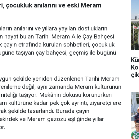
i, çocukluk anılarını ve eski Meram
arın anılarını ve yıllara yayılan dostluklarını
en hayat bulan Tarihi Meram Aile Çay Bahçesi
k çayın etrafında kurulan sohbetleri, çocukluk
bugüne taşıyan çay bahçesi, geçmiş ile bugünü
Kü
Ko
çik
uygun şekilde yeniden düzenlenen Tarihi Meram
r yenileme değil, aynı zamanda Meram kültürünün
 niteliği taşıyor. Mekânın dokusu korunurken
m kültürüne kadar pek çok ayrıntı, ziyaretçilere
k şekilde tasarlandı. Burada çayını
 çekirdek ve Meram gazozu eşliğinde yıllar
or.