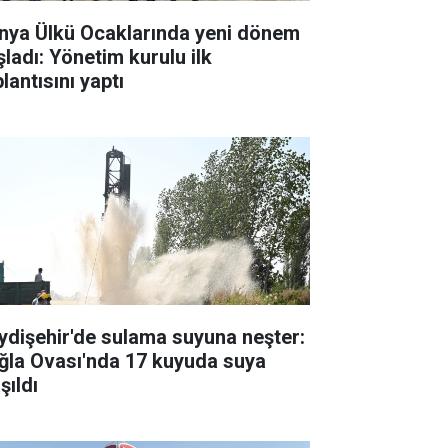
nya Ülkü Ocaklarında yeni dönem
şladı: Yönetim kurulu ilk
lantısını yaptı
ydişehir'de sulama suyuna neşter:
ğla Ovası'nda 17 kuyuda suya
şıldı