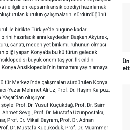
 ile ilgili en kapsamlı ansiklopediyi hazırlamak
oluşturulan kurulun çalışmalarını sürdürdüğünü
ul ile birlikte Türkiye’de bugüne kadar
birini hazırladıklarını kaydeden Başkan Akyürek,
ürü, sanatı, medeniyet birikimi, ruhunun olması
ahipliği yapan Konya’da bu kültürün gelecek
siklopedisi büyük önem taşıyor. İlk cildin
Ün
e Konya Ansiklopedisi’nin tamamını yayınlamaya
ett
ültür Merkezi’nde çalışmaları sürdürülen Konya
macı-Yazar Mehmet Ali Uz, Prof. Dr. Haşim Karpuz,
n Yaşar’dan oluşuyor.
şöyle: Prof. Dr. Yusuf Küçükdağ, Prof. Dr. Saim
Dr. Ahmet Sevgi, Prof. Dr. Mustafa Uzunpostalcı,
ar, Prof. Dr. Mikail Bayram, Prof. Dr. Adnan
, Prof. Dr. Mustafa Küçüködük, Prof. Dr. Muammer