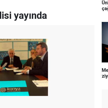
Ünl
ça
isi yayında
Me
zi