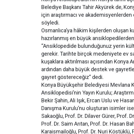
Belediye Başkanı Tahir Akyürek de, Konya
için araştırmacı ve akademisyenlerden 
söyledi.
Osmanlıca’ya hâkim kişilerden oluşan kur
hazırlanmış en büyük ansiklopedilerden 
“Ansiklopedide bulunduğunuz yerin kült
gerekir. Tarihte birçok medeniyete ev s
kuşaklara aktırılması açısından Konya An
ardından daha büyük destek ve gayretl
gayret göstereceğiz” dedi.
Konya Büyükşehir Belediyesi Mevlana K
Ansiklopedisi’nin Yayın Kurulu; Araştır
Bekir Şahin, Ali Işık, Ercan Uslu ve Hasa
Danışma Kurulu’nu oluşturan isimler ise 
Sakaoğlu, Prof. Dr. Dilaver Gürer, Prof. 
Prof. Dr. Saim Arıtan, Prof. Dr. Hasan Bah
Karaismailoğlu, Prof. Dr. Nuri Köstüklü