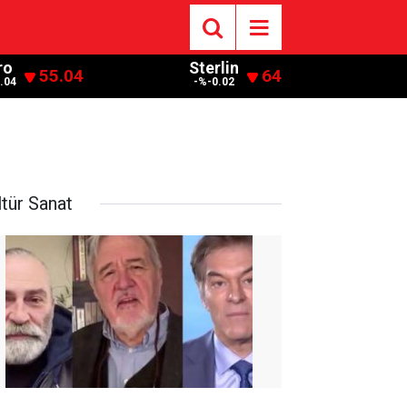
ro
Sterlin
55.04
64
.04
-%-0.02
ltür Sanat