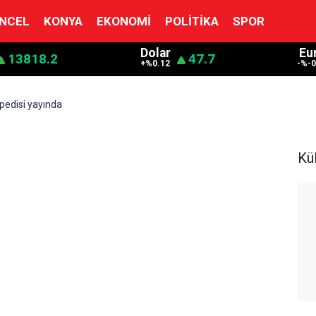
NCEL
KONYA
EKONOMI
POLITIKA
SPOR
Dolar
Eu
13818.2
47.7
+%0.12
-%-0
pedisi yayında
Kü