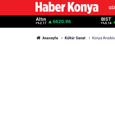
GÜ
Altın
BIST
6620.96
+%2.17
+%0.14
Anasayfa
Kültür Sanat
Konya Ansiklo