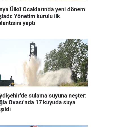
nya Ülkü Ocaklarında yeni dönem
şladı: Yönetim kurulu ilk
lantısını yaptı
ydişehir'de sulama suyuna neşter:
ğla Ovası'nda 17 kuyuda suya
şıldı