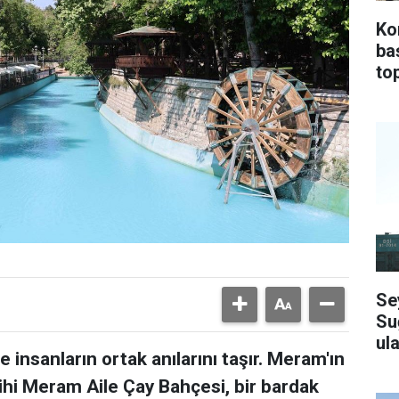
Ko
ba
top
Se
Su
ula
 insanların ortak anılarını taşır. Meram'ın
ihi Meram Aile Çay Bahçesi, bir bardak