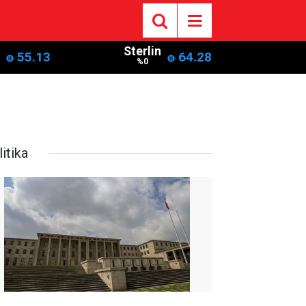
Sterlin
55.13
64.28
%0
itika