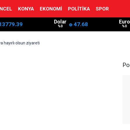
NCEL
KONYA
EKONOMI
POLITIKA
SPOR
Dolar
Euro
13779.39
47.68
%0
%0
a hayırlı olsun ziyareti
Pol