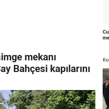
Cu
me
simge mekanı
Ko
Çay Bahçesi kapılarını