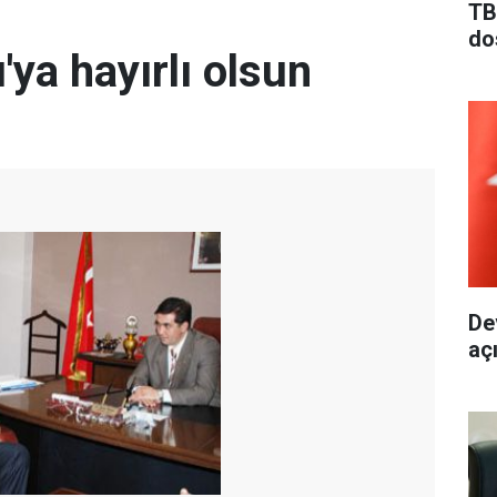
TB
do
'ya hayırlı olsun
De
aç