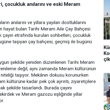
i, çocukluk anılarını ve eski Meram
arın anılarını ve yıllara yayılan dostluklarını
en hayat bulan Tarihi Meram Aile Çay Bahçesi
k çayın etrafında kurulan sohbetleri, çocukluk
bugüne taşıyan çay bahçesi, geçmiş ile bugünü
Kü
Ko
çik
uygun şekilde yeniden düzenlenen Tarihi Meram
r yenileme değil, aynı zamanda Meram kültürünün
 niteliği taşıyor. Mekânın dokusu korunurken
m kültürüne kadar pek çok ayrıntı, ziyaretçilere
k şekilde tasarlandı. Burada çayını
 çekirdek ve Meram gazozu eşliğinde yıllar
or.