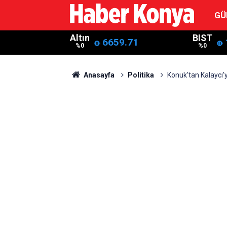
GÜ
Altın
BIST
6659.71
%0
%0
Anasayfa
Politika
Konuk'tan Kalaycı'y