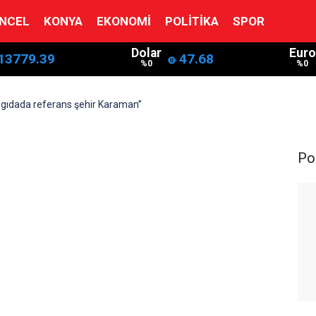
NCEL
KONYA
EKONOMI
POLITIKA
SPOR
Dolar
Euro
13779.39
47.68
%0
%0
 gıdada referans şehir Karaman”
Pol