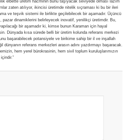
celik elbette üretim hacminin bunu taşıyacak seviyede olması lazım
ar zaten atılıyor, ikincisi üretimde nitelik sıçraması ki bu bir ileri
ma ve teşvik sistemi ile birlikte geçilebilecek bir aşamadır. Üçüncü
azar dinamiklerini belirleyecek inovatif, yenilikçi üretimdir. Bu,
yapılacağı bir aşamadır ki, kimse bunun Karaman için hayal
n. Dünyada kısa sürede belli bir üretim kolunda referans merkezi
u başarabilecek potansiyele ve birikime sahip bir il ve inşallah
ğil dünyanın referans merkezleri arasın adını yazdırmayı başaracak.
izin, hem yerel bürokrasinin, hem sivil toplum kuruluşlarımızın
çindir.”