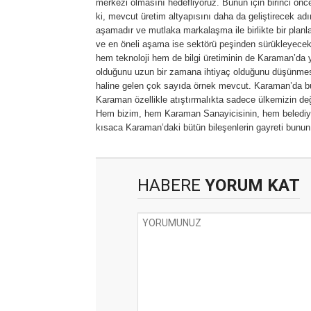
merkezi olmasını hedefliyoruz. Bunun için birinci ön
ki, mevcut üretim altyapısını daha da geliştirecek adıml
aşamadır ve mutlaka markalaşma ile birlikte bir planla
ve en öneli aşama ise sektörü peşinden sürükleyecek, p
hem teknoloji hem de bilgi üretiminin de Karaman’da 
olduğunu uzun bir zamana ihtiyaç olduğunu düşünmesi
haline gelen çok sayıda örnek mevcut. Karaman’da bun
Karaman özellikle atıştırmalıkta sadece ülkemizin de
Hem bizim, hem Karaman Sanayicisinin, hem belediyem
kısaca Karaman’daki bütün bileşenlerin gayreti bunun i
HABERE
YORUM KAT