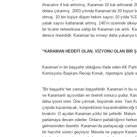
ihracatını 4 kat arttırmış, Karaman 10 kat arttırarak 
dolara çıkarmış. 2003 yılında Karaman’da 20 kişiye b
olmuş. 10 bin kişiye düşen hekim sayısı 10 yılda %3
yatak sayısı katlanarak artmış. 140’ın üzerinde ülkey
bir ticaret networkuna sahip bir Karaman var artık. 
derece önemlidir. Karaman bu ivmeyi daha yukarıya taş
“KARAMAN HEDEFİ OLAN, VİZYONU OLAN BİR Ş
Karaman’ın bir başşehir olduğunu ifade eden AK Parti
Komisyonu Başkanı Recep Konuk, röportajını şöyle s
”Bir başşehir her zaman başşehirdir. Karaman’ın bu
ve Karamanlı açısından en önemli sonucu şudur, Kar
daha iyisini ister. Öne çıkmak, büyümek ister. Yani Ka
çırpıda kazanılacak, konjonktürün kazandırabileceği bi
bırakılır. O açıdan Karaman yıldız bir şehirdir. Malum
parlamaya devam ederler. Onların parlaklığının herke
gelmesinden ibarettir. Karaman’da parlayacağı zaman
bir hazırlık süreci geçiriyor. Mesela ne yapıyor Karam