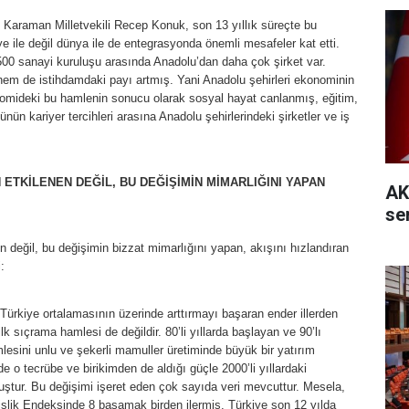
n Karaman Milletvekili Recep Konuk, son 13 yıllık süreçte bu
ye ile değil dünya ile de entegrasyonda önemli mesafeler kat etti.
00 sanayi kuruluşu arasında Anadolu’dan daha çok şirket var.
hem de istihdamdaki payı artmış. Yani Anadolu şehirleri ekonominin
omideki bu hamlenin sonucu olarak sosyal hayat canlanmış, eğitim,
ünün kariyer tercihleri arasına Anadolu şehirlerindeki şirketler ve iş
 ETKİLENEN DEĞİL, BU DEĞİŞİMİN MİMARLIĞINI YAPAN
AK
se
n değil, bu değişimin bizzat mimarlığını yapan, akışını hızlandıran
:
 Türkiye ortalamasının üzerinde arttırmayı başaran ender illerden
ilk sıçrama hamlesi de değildir. 80’li yıllarda başlayan ve 90’lı
esini unlu ve şekerli mamuller üretiminde büyük bir yatırım
 o tecrübe ve birikimden de aldığı güçle 2000’li yıllardaki
uştur. Bu değişimi işeret eden çok sayıda veri mevcuttur. Mesela,
şlik Endeksinde 8 basamak birden ilermiş. Türkiye son 12 yılda