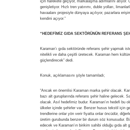
için harekete geçiyor, markalaşma adımlarını atıyor. Ür
genişletiyor. Hızlı tren yatırımı, duble yolları, liman
havaalanı projesiyle dünyaya açılıyor, pazarlara erişi
kendini açıyor.”
“HEDEFİMİZ GIDA SEKTÖRÜNÜN REFERANS ŞE
Karaman’ı gıda sektöründe referans şehir yapmak is
nitelikli ve daha çeşitli üretecek. Karaman hem kültü
güçlendirecek” dedi.
Konuk, açıklamasını şöyle tamamladı;
“Ancak en önemlisi Karaman marka şehir olacak. Kara
bazı alt guruplarında referans şehir haline gelecek. 
olacak. Asıl hedefimiz budur. Karaman’ın hedefi bu ol
ülkeler içinde şehirler var. Benzer husus tekstil için g
trendlerine onlar yön verir fiyatta onlar öncüdür, diğer
üretim gurubunda benzer bir durum söz konusudur. Bi
edecek ve Karaman’ın birikim sahibi olduğu gıda alt g