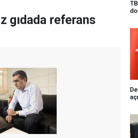
TB
do
z gıdada referans
De
aç