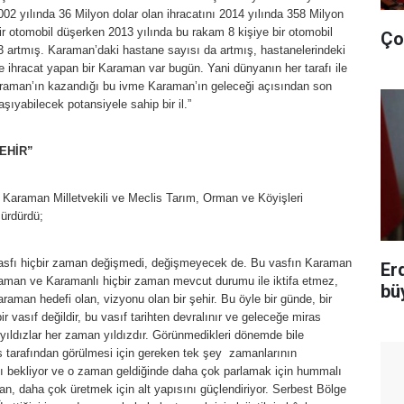
2002 yılında 36 Milyon dolar olan ihracatını 2014 yılında 358 Milyon
ir otomobil düşerken 2013 yılında bu rakam 8 kişiye bir otomobil
Ço
3 artmış. Karaman’daki hastane sayısı da artmış, hastanelerindeki
e ihracat yapan bir Karaman var bugün. Yani dünyanın her tarafı ile
Karaman’ın kazandığı bu ivme Karaman’ın geleceği açısından son
ıyabilecek potansiyele sahip bir il.”
EHİR”
 Karaman Milletvekili ve Meclis Tarım, Orman ve Köyişleri
ürdürdü;
 vasfı hiçbir zaman değişmedi, değişmeyecek de. Bu vasfın Karaman
Er
aman ve Karamanlı hiçbir zaman mevcut durumu ile iktifa etmez,
bü
raman hedefi olan, vizyonu olan bir şehir. Bu öyle bir günde, bir
r vasıf değildir, bu vasıf tarihten devralınır ve geleceğe miras
 yıldızlar her zaman yıldızdır. Görünmedikleri dönemde bile
s tarafından görülmesi için gereken tek şey zamanlarının
ı bekliyor ve o zaman geldiğinde daha çok parlamak için hummalı
an, daha çok üretmek için alt yapısını güçlendiriyor. Serbest Bölge