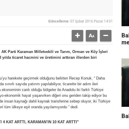
Güncelleme:
07 Şubat 2016 Pazar 14:01
Ba
me
AK Parti Karaman Milletvekili ve Tarım, Orman ve Köy İşleri
da ticaret hacmini ve üretimini arttıran illerden biri
lu’yu harekete geçirmek olduğunu belirten Recep Konuk, “ Daha
sınırlı sayıda yatırım yapılabiliyor, ticarette bir adım ileri
 ekonominin canlı olduğu bölgeler ile Anadolu iki farklı Türkiye
syo-ekonomik hayat yaşanırken diğeri onu geriden takip ediyor bu
insan kaynağı dahil kaynak transferine sebep oluyor, iki Türkiye
eri tüm ülkeye eşit oranda yayılamıyordu ” dedi.
Ba
I 4 KAT ARTTI, KARAMAN’IN 10 KAT ARTTI”