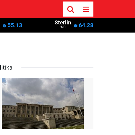
Sterlin
55.13
64.28
%0
itika