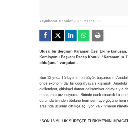
Yayınlanma:
07 Şubat 2016 Pazar 13:59
Ulusal bir derginin Karaman Özel Ekine konuşan, 
Komisyonu Başkanı Recep Konuk, “Karaman’ın 13 yıl
olduğunu” vurguladı.
Son 13 yılda Türkiye’nin en büyük başarısının Anado
önce ekonomi dar bir coğrafyaya sıkışmıştı. Anadolu’da 
gidilemiyor, girişimci damar gelişemiyor dolayısıyla da
manzarası arz ediyordu. Birinde canlı dinamik bir so
durumda birinden ötekine hem sermaye göçüne hem de 
arasında uçurum gittikçe açılıyor, kalkınmanın nimetl
“SON 13 YILLIK SÜREÇTE TÜRKİYE’NİN İHRACAT