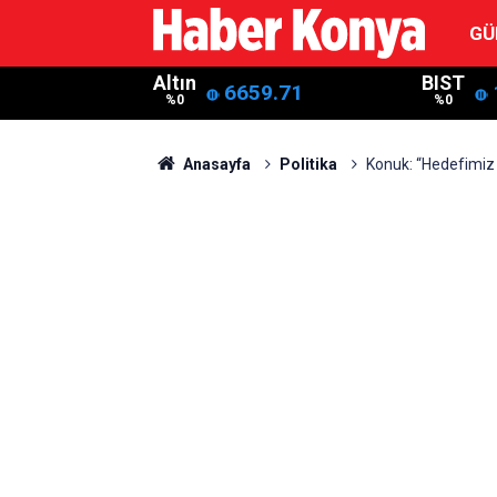
GÜ
Altın
BIST
6659.71
%0
%0
Anasayfa
Politika
Konuk: “Hedefimiz