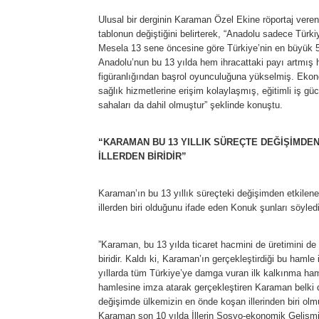
Ulusal bir derginin Karaman Özel Ekine röportaj vere
tablonun değiştiğini belirterek, “Anadolu sadece Türki
Mesela 13 sene öncesine göre Türkiye’nin en büyük 5
Anadolu’nun bu 13 yılda hem ihracattaki payı artmış 
figüranlığından başrol oyunculuğuna yükselmiş. Ekon
sağlık hizmetlerine erişim kolaylaşmış, eğitimli iş güc
sahaları da dahil olmuştur” şeklinde konuştu.
“KARAMAN BU 13 YILLIK SÜREÇTE DEĞİŞİMDEN
İLLERDEN BİRİDİR”
Karaman’ın bu 13 yıllık süreçteki değişimden etkilene
illerden biri olduğunu ifade eden Konuk şunları söyledi
”Karaman, bu 13 yılda ticaret hacmini de üretimini de
biridir. Kaldı ki, Karaman’ın gerçekleştirdiği bu hamle 
yıllarda tüm Türkiye’ye damga vuran ilk kalkınma haml
hamlesine imza atarak gerçekleştiren Karaman belki de
değişimde ülkemizin en önde koşan illerinden biri olm
Karaman son 10 yılda İllerin Sosyo-ekonomik Gelişmi