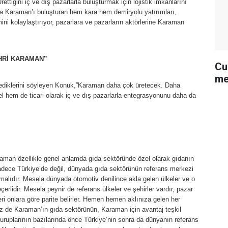
ettiğini iç ve dış pazarlarla buluşturmak için lojistik imkânlarını
larla Karaman’ı buluşturan hem kara hem demiryolu yatırımları,
mini kolaylaştırıyor, pazarlara ve pazarların aktörlerine Karaman
HRİ KARAMAN”
Cu
me
tediklerini söyleyen Konuk,”Karaman daha çok üretecek. Daha
rel hem de ticari olarak iç ve dış pazarlarla entegrasyonunu daha da
man özellikle genel anlamda gıda sektöründe özel olarak gıdanın
Sadece Türkiye’de değil, dünyada gıda sektörünün referans merkezi
malıdır. Mesela dünyada otomotiv denilince akla gelen ülkeler ve o
eçerlidir. Mesela peynir de referans ülkeler ve şehirler vardır, pazar
leri onlara göre parite belirler. Hemen hemen aklınıza gelen her
z de Karaman’ın gıda sektörünün, Karaman için avantaj teşkil
uruplarının bazılarında önce Türkiye’nin sonra da dünyanın referans