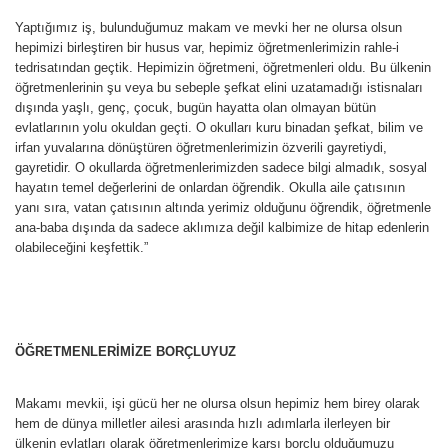
Yaptığımız iş, bulunduğumuz makam ve mevki her ne olursa olsun
hepimizi birleştiren bir husus var, hepimiz öğretmenlerimizin rahle-i
tedrisatından geçtik. Hepimizin öğretmeni, öğretmenleri oldu. Bu ülkenin
öğretmenlerinin şu veya bu sebeple şefkat elini uzatamadığı istisnaları
dışında yaşlı, genç, çocuk, bugün hayatta olan olmayan bütün
evlatlarının yolu okuldan geçti. O okulları kuru binadan şefkat, bilim ve
irfan yuvalarına dönüştüren öğretmenlerimizin özverili gayretiydi,
gayretidir. O okullarda öğretmenlerimizden sadece bilgi almadık, sosyal
hayatın temel değerlerini de onlardan öğrendik. Okulla aile çatısının
yanı sıra, vatan çatısının altında yerimiz olduğunu öğrendik, öğretmenle
ana-baba dışında da sadece aklımıza değil kalbimize de hitap edenlerin
olabileceğini keşfettik.”
ÖĞRETMENLERİMİZE BORÇLUYUZ
Makamı mevkii, işi gücü her ne olursa olsun hepimiz hem birey olarak
hem de dünya milletler ailesi arasında hızlı adımlarla ilerleyen bir
ülkenin evlatları olarak öğretmenlerimize karşı borçlu olduğumuzu