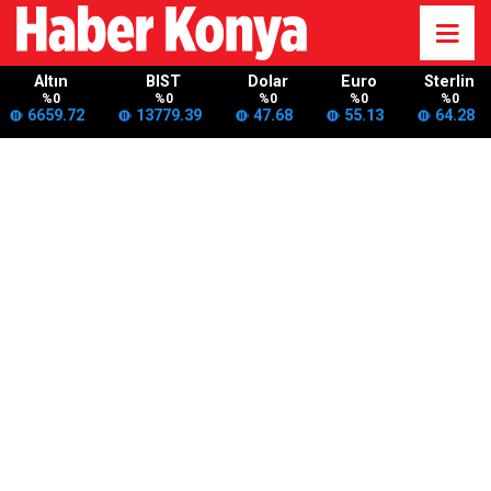
Altın
BIST
Dolar
Euro
Sterlin
%0
%0
%0
%0
%0
6659.72
13779.39
47.68
55.13
64.28