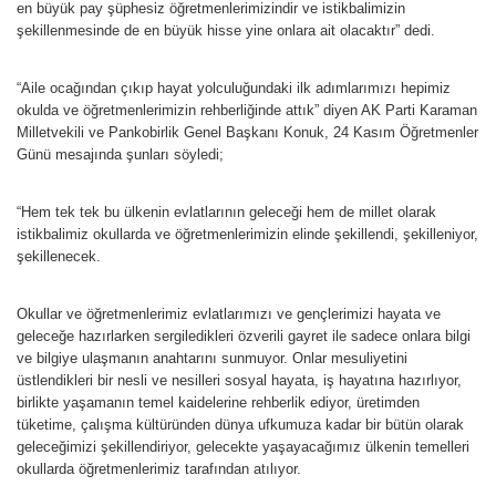
en büyük pay şüphesiz öğretmenlerimizindir ve istikbalimizin
şekillenmesinde de en büyük hisse yine onlara ait olacaktır” dedi.
“Aile ocağından çıkıp hayat yolculuğundaki ilk adımlarımızı hepimiz
okulda ve öğretmenlerimizin rehberliğinde attık” diyen AK Parti Karaman
Milletvekili ve Pankobirlik Genel Başkanı Konuk, 24 Kasım Öğretmenler
Günü mesajında şunları söyledi;
“Hem tek tek bu ülkenin evlatlarının geleceği hem de millet olarak
istikbalimiz okullarda ve öğretmenlerimizin elinde şekillendi, şekilleniyor,
şekillenecek.
Okullar ve öğretmenlerimiz evlatlarımızı ve gençlerimizi hayata ve
geleceğe hazırlarken sergiledikleri özverili gayret ile sadece onlara bilgi
ve bilgiye ulaşmanın anahtarını sunmuyor. Onlar mesuliyetini
üstlendikleri bir nesli ve nesilleri sosyal hayata, iş hayatına hazırlıyor,
birlikte yaşamanın temel kaidelerine rehberlik ediyor, üretimden
tüketime, çalışma kültüründen dünya ufkumuza kadar bir bütün olarak
geleceğimizi şekillendiriyor, gelecekte yaşayacağımız ülkenin temelleri
okullarda öğretmenlerimiz tarafından atılıyor.