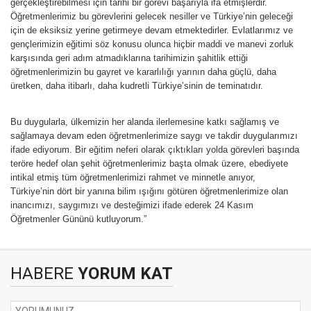
gerçekleştirebilmesi için tarihi bir görevi başarıyla ifa etmişlerdir.
Öğretmenlerimiz bu görevlerini gelecek nesiller ve Türkiye’nin geleceği
için de eksiksiz yerine getirmeye devam etmektedirler. Evlatlarımız ve
gençlerimizin eğitimi söz konusu olunca hiçbir maddi ve manevi zorluk
karşısında geri adım atmadıklarına tarihimizin şahitlik ettiği
öğretmenlerimizin bu gayret ve kararlılığı yarının daha güçlü, daha
üretken, daha itibarlı, daha kudretli Türkiye’sinin de teminatıdır.
Bu duygularla, ülkemizin her alanda ilerlemesine katkı sağlamış ve
sağlamaya devam eden öğretmenlerimize saygı ve takdir duygularımızı
ifade ediyorum. Bir eğitim neferi olarak çıktıkları yolda görevleri başında
teröre hedef olan şehit öğretmenlerimiz başta olmak üzere, ebediyete
intikal etmiş tüm öğretmenlerimizi rahmet ve minnetle anıyor,
Türkiye’nin dört bir yanına bilim ışığını götüren öğretmenlerimize olan
inancımızı, saygımızı ve desteğimizi ifade ederek 24 Kasım
Öğretmenler Gününü kutluyorum.”
HABERE
YORUM KAT