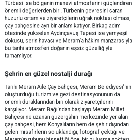
Türbesi ise bölgenin manevi atmosferini güçlendiren
önemli değerlerden biri. Türbenin çevresini saran
huzurlu ortam ve ziyaretçilerin uğrak noktası olması,
çay bahçesine ayrı bir anlam katıyor. Birkaç adım
ötesinde yükselen Aydınçavuş Tepesi ise yemyeşil
dokusu, serin havası ve Meram'a hâkim manzarasıyla
bu tarihi atmosferi doğanın eşsiz güzelliğiyle
tamamlıyor.
Şehrin en güzel nostalji durağı
Tarihi Meram Aile Çay Bahçesi, Meram Belediyesi'nin
oluşturduğu turizm ve gezi destinasyonunun da
önemli duraklarından biri olarak ziyaretçilerini
karşılıyor. Meram Bağı'ndan başlayıp Meram Millet
Bahçesi'ne uzanan güzergâhın merkezinde yer alan
çay bahçesi, hem Konyalıların hem de şehir dışından
gelen misafirlerin soluklandığı, fotoğraf çektiği ve
Meram'ın ruhunu hissettiği özel bir buluşma noktası