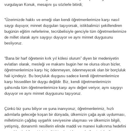
vurgulayan Konuk, mesajını şu sözlerle bitirdi;
“Üzerimizde hakkı ve emeği olan kendi öğretmenlerimize karşı nasıl
saygı duyuyor, minnet duyguları taşıyorsak, istikbalimizi şekillendiren
bugünün eğitim neferlerine, tecrübelisiyle genciyle tüm öğretmenlerimize
de millet olarak aynı saygıyı duyuyor ve aynı minnet duygusunu
besliyoruz.
“Bana bir harf öğretenin kırk yıl kölesi olurum” diyen bir medeniyetin
evlatları olarak, mesleği ve makamı bugün her ne olursa olsun bizler,
öğretmenlerimize karşı hiç ödenmeyen, ödenmeyecek olan bir borçluluk
hali içindeyiz. Bu borçluluk duygusu sadece kendi öğretmenlerimize
karşı hissedilen bir duygu değildir. Biz, kendi öğretmenlerimizin
şahsında tüm öğretmenlerimize karşı aynı değeri veriyor, aynı saygıyı
duyuyor ve aynı minnet duygusunu taşıyoruz.
Çünkü biz şunu biliyor ve şuna inanıyoruz; öğretmenlerimiz, hızlı
adımlarla geleceğe koşan bir dünyada, ülkemizin çağa ayak uydurması,
milletimizin çağdaş uygarlık seviyesine ulaşması ve ülkemizin bilgili,
yetişmiş, donanımlı nesillerin elinde maddi ve manevi kalkınma hedefini