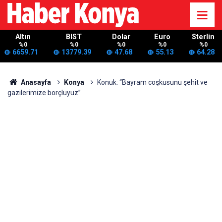
Altın
BIST
Dolar
Euro
Sterlin
%0
%0
%0
%0
%0
6659.71
13779.39
47.68
55.13
64.28
Anasayfa
Konya
Konuk: “Bayram coşkusunu şehit ve
gazilerimize borçluyuz”