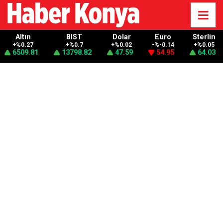
Altın
BIST
Dolar
Euro
Sterlin
+%0.27
+%0.7
+%0.02
-%-0.14
+%0.05
6509.81
13798.82
47.59
54.95
64.03