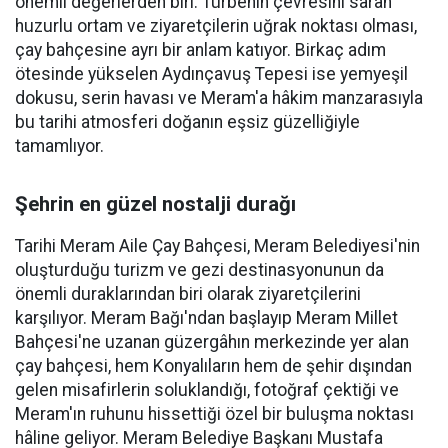
önemli değerlerden biri. Türbenin çevresini saran
huzurlu ortam ve ziyaretçilerin uğrak noktası olması,
çay bahçesine ayrı bir anlam katıyor. Birkaç adım
ötesinde yükselen Aydınçavuş Tepesi ise yemyeşil
dokusu, serin havası ve Meram'a hâkim manzarasıyla
bu tarihi atmosferi doğanın eşsiz güzelliğiyle
tamamlıyor.
Şehrin en güzel nostalji durağı
Tarihi Meram Aile Çay Bahçesi, Meram Belediyesi'nin
oluşturduğu turizm ve gezi destinasyonunun da
önemli duraklarından biri olarak ziyaretçilerini
karşılıyor. Meram Bağı'ndan başlayıp Meram Millet
Bahçesi'ne uzanan güzergâhın merkezinde yer alan
çay bahçesi, hem Konyalıların hem de şehir dışından
gelen misafirlerin soluklandığı, fotoğraf çektiği ve
Meram'ın ruhunu hissettiği özel bir buluşma noktası
hâline geliyor. Meram Belediye Başkanı Mustafa