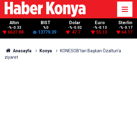
Altın
BIST
Dolar
Euro
Sterlin
-%-0.33
%0
-%-0.02
-%-0.13
-%-0.17
6637.88
13779.39
47.7
55.13
64.17
Anasayfa
Konya
KONESOB’tan Başkan Özaltun’a
ziyaret