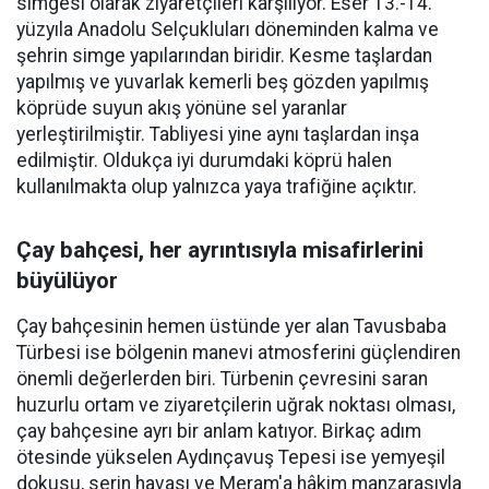
simgesi olarak ziyaretçileri karşılıyor. Eser 13.-14.
yüzyıla Anadolu Selçukluları döneminden kalma ve
şehrin simge yapılarından biridir. Kesme taşlardan
yapılmış ve yuvarlak kemerli beş gözden yapılmış
köprüde suyun akış yönüne sel yaranlar
yerleştirilmiştir. Tabliyesi yine aynı taşlardan inşa
edilmiştir. Oldukça iyi durumdaki köprü halen
kullanılmakta olup yalnızca yaya trafiğine açıktır.
Çay bahçesi, her ayrıntısıyla misafirlerini
büyülüyor
Çay bahçesinin hemen üstünde yer alan Tavusbaba
Türbesi ise bölgenin manevi atmosferini güçlendiren
önemli değerlerden biri. Türbenin çevresini saran
huzurlu ortam ve ziyaretçilerin uğrak noktası olması,
çay bahçesine ayrı bir anlam katıyor. Birkaç adım
ötesinde yükselen Aydınçavuş Tepesi ise yemyeşil
dokusu, serin havası ve Meram'a hâkim manzarasıyla