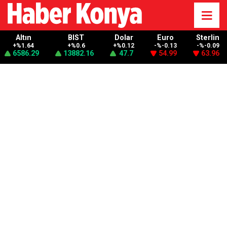
Altın
BIST
Dolar
Euro
Sterlin
+%1.64
+%0.6
+%0.12
-%-0.13
-%-0.09
6586.29
13882.16
47.7
54.99
63.96