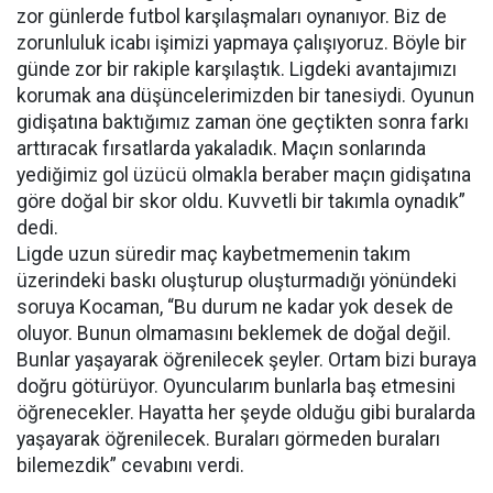
zor günlerde futbol karşılaşmaları oynanıyor. Biz de
zorunluluk icabı işimizi yapmaya çalışıyoruz. Böyle bir
günde zor bir rakiple karşılaştık. Ligdeki avantajımızı
korumak ana düşüncelerimizden bir tanesiydi. Oyunun
gidişatına baktığımız zaman öne geçtikten sonra farkı
arttıracak fırsatlarda yakaladık. Maçın sonlarında
yediğimiz gol üzücü olmakla beraber maçın gidişatına
göre doğal bir skor oldu. Kuvvetli bir takımla oynadık”
dedi.
Ligde uzun süredir maç kaybetmemenin takım
üzerindeki baskı oluşturup oluşturmadığı yönündeki
soruya Kocaman, “Bu durum ne kadar yok desek de
oluyor. Bunun olmamasını beklemek de doğal değil.
Bunlar yaşayarak öğrenilecek şeyler. Ortam bizi buraya
doğru götürüyor. Oyuncularım bunlarla baş etmesini
öğrenecekler. Hayatta her şeyde olduğu gibi buralarda
yaşayarak öğrenilecek. Buraları görmeden buraları
bilemezdik” cevabını verdi.