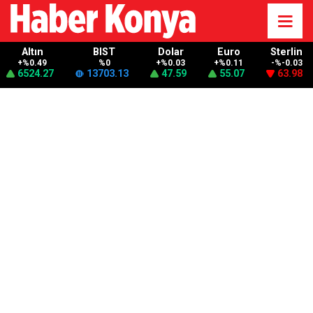
Altın
BIST
Dolar
Euro
Sterlin
+%0.49
%0
+%0.03
+%0.11
-%-0.03
6524.27
13703.13
47.59
55.07
63.98