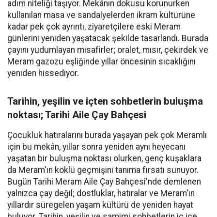
adım niteliği taşıyor. Mekânın dokusu korunurken
kullanılan masa ve sandalyelerden ikram kültürüne
kadar pek çok ayrıntı, ziyaretçilere eski Meram
günlerini yeniden yaşatacak şekilde tasarlandı. Burada
çayını yudumlayan misafirler; oralet, mısır, çekirdek ve
Meram gazozu eşliğinde yıllar öncesinin sıcaklığını
yeniden hissediyor.
Tarihin, yeşilin ve içten sohbetlerin buluşma
noktası; Tarihi Aile Çay Bahçesi
Çocukluk hatıralarını burada yaşayan pek çok Meramlı
için bu mekân, yıllar sonra yeniden aynı heyecanı
yaşatan bir buluşma noktası olurken, genç kuşaklara
da Meram'ın köklü geçmişini tanıma fırsatı sunuyor.
Bugün Tarihi Meram Aile Çay Bahçesi'nde demlenen
yalnızca çay değil; dostluklar, hatıralar ve Meram'ın
yıllardır süregelen yaşam kültürü de yeniden hayat
buluyor. Tarihin, yeşilin ve samimi sohbetlerin iç içe