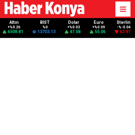
Altın
BIST
Dolar
Euro
Sterlin
+%0.26
%0
+%0.03
+%0.09
-%-0.04
6508.81
13703.13
47.58
55.06
63.97