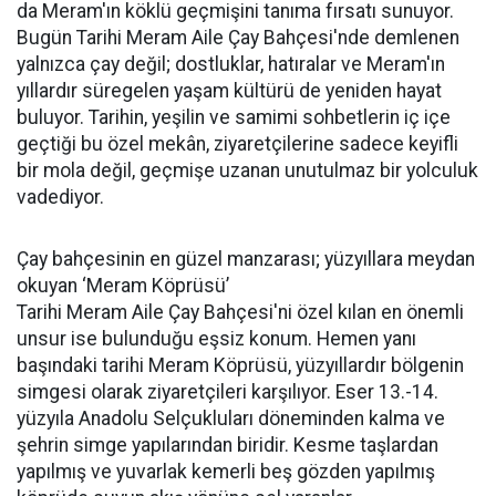
da Meram'ın köklü geçmişini tanıma fırsatı sunuyor.
Bugün Tarihi Meram Aile Çay Bahçesi'nde demlenen
yalnızca çay değil; dostluklar, hatıralar ve Meram'ın
yıllardır süregelen yaşam kültürü de yeniden hayat
buluyor. Tarihin, yeşilin ve samimi sohbetlerin iç içe
geçtiği bu özel mekân, ziyaretçilerine sadece keyifli
bir mola değil, geçmişe uzanan unutulmaz bir yolculuk
vadediyor.
Çay bahçesinin en güzel manzarası; yüzyıllara meydan
okuyan ‘Meram Köprüsü’
Tarihi Meram Aile Çay Bahçesi'ni özel kılan en önemli
unsur ise bulunduğu eşsiz konum. Hemen yanı
başındaki tarihi Meram Köprüsü, yüzyıllardır bölgenin
simgesi olarak ziyaretçileri karşılıyor. Eser 13.-14.
yüzyıla Anadolu Selçukluları döneminden kalma ve
şehrin simge yapılarından biridir. Kesme taşlardan
yapılmış ve yuvarlak kemerli beş gözden yapılmış