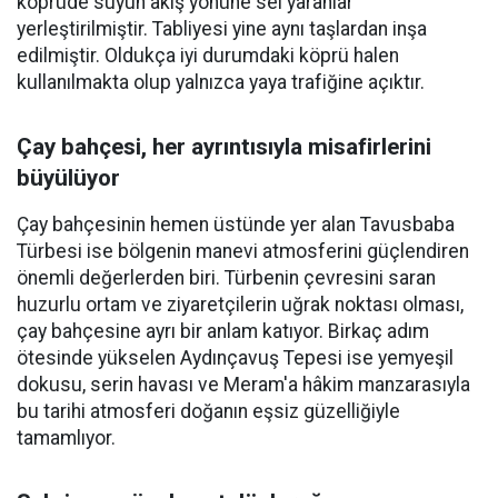
köprüde suyun akış yönüne sel yaranlar
yerleştirilmiştir. Tabliyesi yine aynı taşlardan inşa
edilmiştir. Oldukça iyi durumdaki köprü halen
kullanılmakta olup yalnızca yaya trafiğine açıktır.
Çay bahçesi, her ayrıntısıyla misafirlerini
büyülüyor
Çay bahçesinin hemen üstünde yer alan Tavusbaba
Türbesi ise bölgenin manevi atmosferini güçlendiren
önemli değerlerden biri. Türbenin çevresini saran
huzurlu ortam ve ziyaretçilerin uğrak noktası olması,
çay bahçesine ayrı bir anlam katıyor. Birkaç adım
ötesinde yükselen Aydınçavuş Tepesi ise yemyeşil
dokusu, serin havası ve Meram'a hâkim manzarasıyla
bu tarihi atmosferi doğanın eşsiz güzelliğiyle
tamamlıyor.