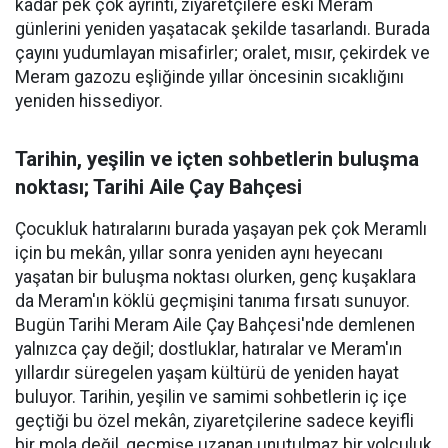
kadar pek çok ayrıntı, ziyaretçilere eski Meram
günlerini yeniden yaşatacak şekilde tasarlandı. Burada
çayını yudumlayan misafirler; oralet, mısır, çekirdek ve
Meram gazozu eşliğinde yıllar öncesinin sıcaklığını
yeniden hissediyor.
Tarihin, yeşilin ve içten sohbetlerin buluşma
noktası; Tarihi Aile Çay Bahçesi
Çocukluk hatıralarını burada yaşayan pek çok Meramlı
için bu mekân, yıllar sonra yeniden aynı heyecanı
yaşatan bir buluşma noktası olurken, genç kuşaklara
da Meram'ın köklü geçmişini tanıma fırsatı sunuyor.
Bugün Tarihi Meram Aile Çay Bahçesi'nde demlenen
yalnızca çay değil; dostluklar, hatıralar ve Meram'ın
yıllardır süregelen yaşam kültürü de yeniden hayat
buluyor. Tarihin, yeşilin ve samimi sohbetlerin iç içe
geçtiği bu özel mekân, ziyaretçilerine sadece keyifli
bir mola değil, geçmişe uzanan unutulmaz bir yolculuk