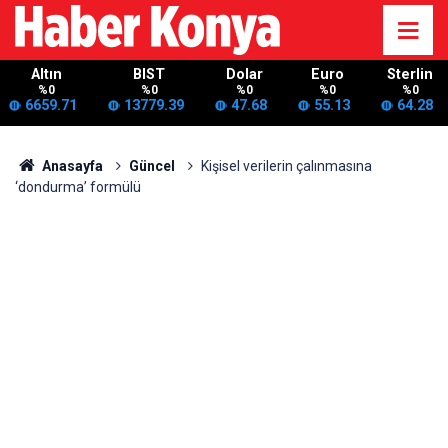
Altın
BIST
Dolar
Euro
Sterlin
%0
%0
%0
%0
%0
6659.71
13779.39
47.68
55.13
64.28
Anasayfa
Güncel
Kişisel verilerin çalınmasına
‘dondurma’ formülü