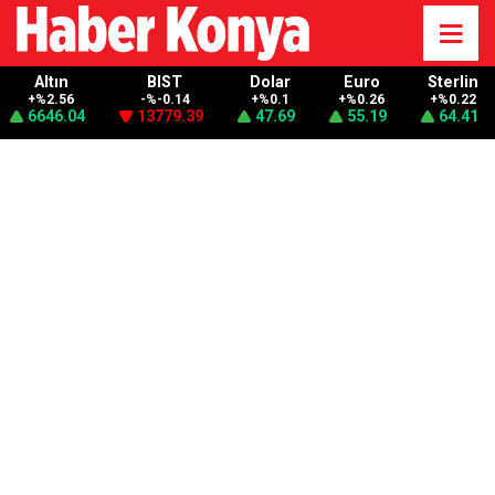
Altın
BIST
Dolar
Euro
Sterlin
+%2.56
-%-0.14
+%0.1
+%0.26
+%0.22
6646.04
13779.39
47.69
55.19
64.41