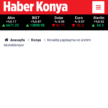
Altın
BIST
Dolar
Euro
Sterlin
+%0.17
+%0.87
-%-0.05
-%-0.07
+%0.02
6671.23
13898.98
47.71
55.2
64.3
Anasayfa
Konya
Kırsalda yapılaşma ve üretim
destekleniyor