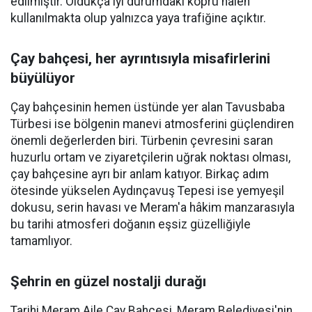
edilmiştir. Oldukça iyi durumdaki köprü halen
kullanılmakta olup yalnızca yaya trafiğine açıktır.
Çay bahçesi, her ayrıntısıyla misafirlerini
büyülüyor
Çay bahçesinin hemen üstünde yer alan Tavusbaba
Türbesi ise bölgenin manevi atmosferini güçlendiren
önemli değerlerden biri. Türbenin çevresini saran
huzurlu ortam ve ziyaretçilerin uğrak noktası olması,
çay bahçesine ayrı bir anlam katıyor. Birkaç adım
ötesinde yükselen Aydınçavuş Tepesi ise yemyeşil
dokusu, serin havası ve Meram'a hâkim manzarasıyla
bu tarihi atmosferi doğanın eşsiz güzelliğiyle
tamamlıyor.
Şehrin en güzel nostalji durağı
Tarihi Meram Aile Çay Bahçesi, Meram Belediyesi'nin