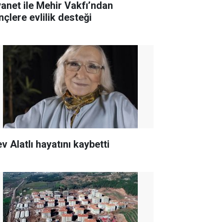
yanet ile Mehir Vakfı’ndan
nçlere evlilik desteği
v Alatlı hayatını kaybetti