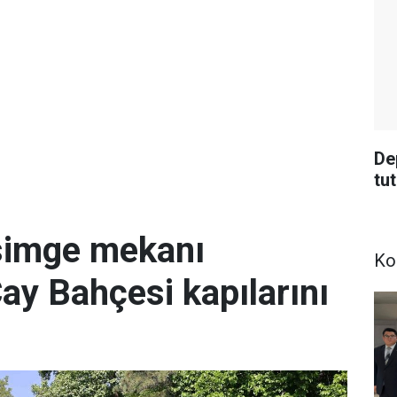
De
tu
simge mekanı
Ko
Çay Bahçesi kapılarını