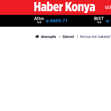
GÜ
Altın
BIST
6659.71
%0
%0
Anasayfa
Güncel
Kırmızı ete 'sakata