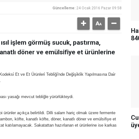
Güncelleme:
24 Ocak 2016 Pazar 09:58
Ha
84
 ısıl işlem görmüş sucuk, pastırma,
anatlı döner ve emülsifiye et ürünlerine
si̇ Et ve Et Ürünleri̇ Tebli̇ği̇'nde Deği̇şi̇kli̇k Yapılmasına Dai̇r
i.
ması yasağı mevcut tebliğle yürürlükteydi.
ürünler açıkça belirtildi. Dilli salam hariç olmak üzere fermente
Cu
mbon, köfte, kanatlı köfte, döner, kanatlı döner ve emülsifiye et
üye
katat katılamayacak. Sakatattan hazırlanan et ürünlerine ise karkas