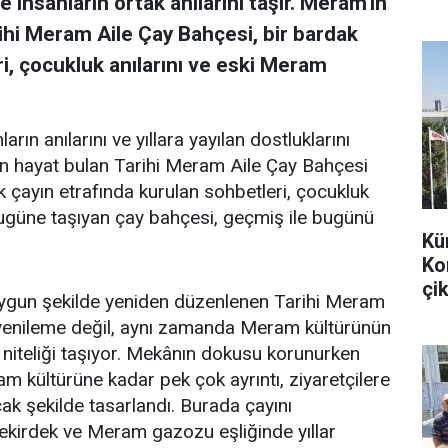
 insanların ortak anılarını taşır. Meram'ın
ihi Meram Aile Çay Bahçesi, bir bardak
i, çocukluk anılarını ve eski Meram
arın anılarını ve yıllara yayılan dostluklarını
en hayat bulan Tarihi Meram Aile Çay Bahçesi
k çayın etrafında kurulan sohbetleri, çocukluk
bugüne taşıyan çay bahçesi, geçmiş ile bugünü
Kü
Ko
çik
uygun şekilde yeniden düzenlenen Tarihi Meram
r yenileme değil, aynı zamanda Meram kültürünün
 niteliği taşıyor. Mekânın dokusu korunurken
m kültürüne kadar pek çok ayrıntı, ziyaretçilere
k şekilde tasarlandı. Burada çayını
 çekirdek ve Meram gazozu eşliğinde yıllar