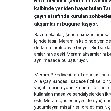
Bazı mekanlar şehrin hafızasını ve
kalbinde yeniden hayat bulan Tar
çayın etrafında kurulan sohbetler
akşamlarını bugüne taşıyor.
Bazı mekanlar; şehrin hafızasını, insanl
içinde taşır. Meram'ın kalbinde yenid
de tam olarak böyle bir yer. Bir barda
anılarını ve eski Meram akşamlarını 
aynı masada buluşturuyor.
Meram Belediyesi tarafından aslına 
Aile Çay Bahçesi, sadece fiziksel bi
yaşatılmasına yönelik önemli bir adım
kullanılan masa ve sandalyelerden ikra
eski Meram günlerini yeniden yaşataca
yudumlayan misafirler; oralet, mısır,