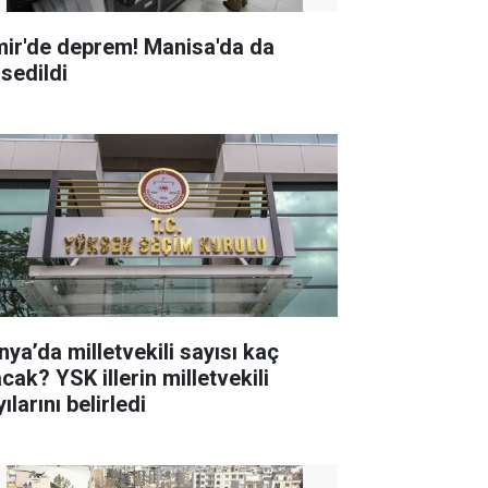
mir'de deprem! Manisa'da da
ssedildi
nya’da milletvekili sayısı kaç
K illerin milletvekili
ılarını belirledi