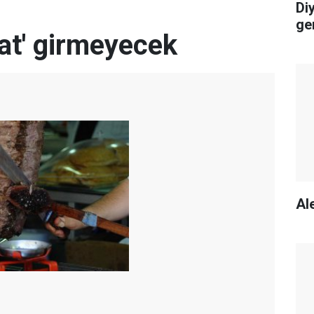
Di
ge
tat' girmeyecek
Ale