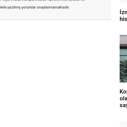
flerle yazılmış yorumlar onaylanmamaktadır.
İz
hi
Ko
olacak? YS
say