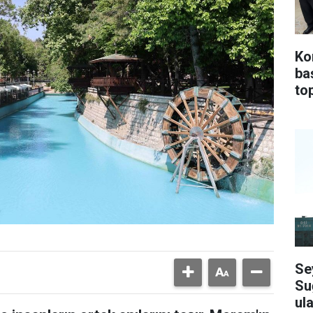
Ko
ba
top
Se
Su
ula