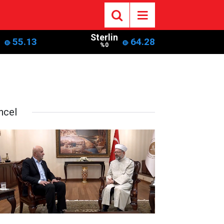
Sterlin
55.13
64.28
%0
ncel