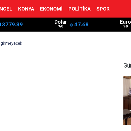
NCEL
KONYA
EKONOMI
POLITIKA
SPOR
Dolar
Euro
13779.39
47.68
%0
%0
t' girmeyecek
Gü