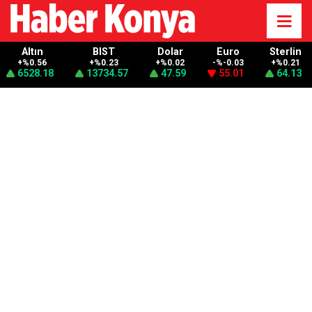
Altın
BIST
Dolar
Euro
Sterlin
+%0.56
+%0.23
+%0.02
-%-0.03
+%0.21
6528.18
13734.57
47.59
55.01
64.13