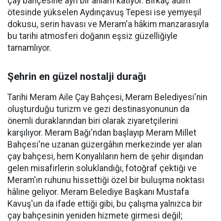
çay bahçesine ayrı bir anlam katıyor. Birkaç adım
ötesinde yükselen Aydınçavuş Tepesi ise yemyeşil
dokusu, serin havası ve Meram'a hâkim manzarasıyla
bu tarihi atmosferi doğanın eşsiz güzelliğiyle
tamamlıyor.
Şehrin en güzel nostalji durağı
Tarihi Meram Aile Çay Bahçesi, Meram Belediyesi'nin
oluşturduğu turizm ve gezi destinasyonunun da
önemli duraklarından biri olarak ziyaretçilerini
karşılıyor. Meram Bağı'ndan başlayıp Meram Millet
Bahçesi'ne uzanan güzergâhın merkezinde yer alan
çay bahçesi, hem Konyalıların hem de şehir dışından
gelen misafirlerin soluklandığı, fotoğraf çektiği ve
Meram'ın ruhunu hissettiği özel bir buluşma noktası
hâline geliyor. Meram Belediye Başkanı Mustafa
Kavuş'un da ifade ettiği gibi, bu çalışma yalnızca bir
çay bahçesinin yeniden hizmete girmesi değil;