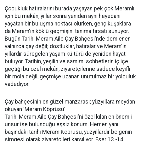
Çocukluk hatıralarını burada yaşayan pek çok Meramlı
için bu mekân, yıllar sonra yeniden aynı heyecanı
yaşatan bir buluşma noktası olurken, genç kuşaklara
da Meram'ın köklü geçmişini tanıma fırsatı sunuyor.
Bugün Tarihi Meram Aile Çay Bahçesi'nde demlenen
yalnızca çay değil; dostluklar, hatıralar ve Meram'ın
yıllardır süregelen yaşam kültürü de yeniden hayat
buluyor. Tarihin, yeşilin ve samimi sohbetlerin iç içe
geçtiği bu özel mekân, ziyaretçilerine sadece keyifli
bir mola değil, geçmişe uzanan unutulmaz bir yolculuk
vadediyor.
Çay bahçesinin en güzel manzarası; yüzyıllara meydan
okuyan ‘Meram Köprüsü’
Tarihi Meram Aile Çay Bahçesi'ni özel kılan en önemli
unsur ise bulunduğu eşsiz konum. Hemen yanı
başındaki tarihi Meram Köprüsü, yüzyıllardır bölgenin
simgesi olarak ziyaretçileri karşılıyor. Eser 13.-14.