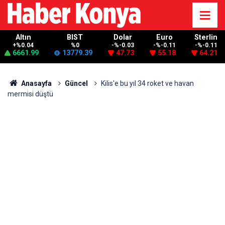
Altın
BIST
Dolar
Euro
Sterlin
+%0.04
%0
-%-0.03
-%-0.11
-%-0.11
6661.99
13779.39
47.73
55.18
64.21
Anasayfa
Güncel
Kilis'e bu yıl 34 roket ve havan
mermisi düştü