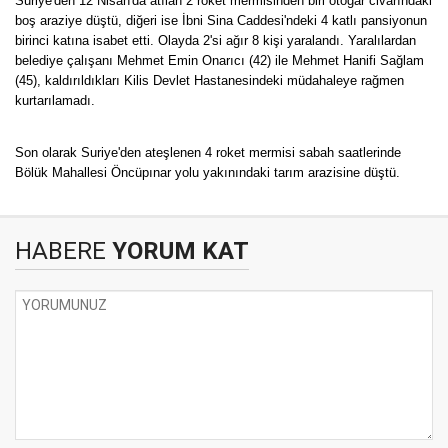
Suriye'den 12 Nisan'da atılan 2 roket mermisinden biri otogar civarındaki
boş araziye düştü, diğeri ise İbni Sina Caddesi'ndeki 4 katlı pansiyonun
birinci katına isabet etti. Olayda 2'si ağır 8 kişi yaralandı. Yaralılardan
belediye çalışanı Mehmet Emin Onarıcı (42) ile Mehmet Hanifi Sağlam
(45), kaldırıldıkları Kilis Devlet Hastanesindeki müdahaleye rağmen
kurtarılamadı.
Son olarak Suriye'den ateşlenen 4 roket mermisi sabah saatlerinde
Bölük Mahallesi Öncüpınar yolu yakınındaki tarım arazisine düştü.
HABERE
YORUM KAT