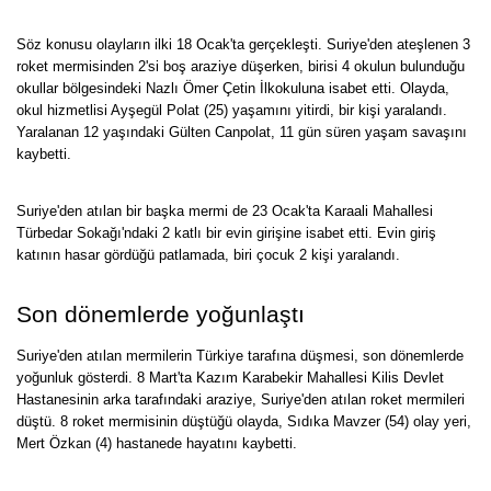
Söz konusu olayların ilki 18 Ocak'ta gerçekleşti. Suriye'den ateşlenen 3
roket mermisinden 2'si boş araziye düşerken, birisi 4 okulun bulunduğu
okullar bölgesindeki Nazlı Ömer Çetin İlkokuluna isabet etti. Olayda,
okul hizmetlisi Ayşegül Polat (25) yaşamını yitirdi, bir kişi yaralandı.
Yaralanan 12 yaşındaki Gülten Canpolat, 11 gün süren yaşam savaşını
kaybetti.
Suriye'den atılan bir başka mermi de 23 Ocak'ta Karaali Mahallesi
Türbedar Sokağı'ndaki 2 katlı bir evin girişine isabet etti. Evin giriş
katının hasar gördüğü patlamada, biri çocuk 2 kişi yaralandı.
Son dönemlerde yoğunlaştı
Suriye'den atılan mermilerin Türkiye tarafına düşmesi, son dönemlerde
yoğunluk gösterdi. 8 Mart'ta Kazım Karabekir Mahallesi Kilis Devlet
Hastanesinin arka tarafındaki araziye, Suriye'den atılan roket mermileri
düştü. 8 roket mermisinin düştüğü olayda, Sıdıka Mavzer (54) olay yeri,
Mert Özkan (4) hastanede hayatını kaybetti.