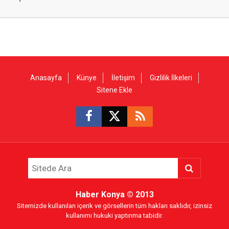
Anasayfa
Künye
İletişim
Gizlilik İlkeleri
Sitene Ekle
Haber Konya
© 2013
Sitemizde kullanılan içerik ve görsellerin tüm hakları saklıdır, izinsiz
kullanımı hukuki yaptırıma tabidir.