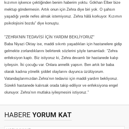
kızımın işkence çektiğinden benim haberim yoktu. Gökhan Elber bize
mektup göndermesin. Artık onun için Zehra diye biri yok. O şahsın
yaşadığı yerde nefes almak istemiyoruz. Zehra hâlâ korkuyor. Kızımın
psikolojisini bozdu” diye konuştu.
"ZEHRA'NIN TEDAVİSİ İÇİN YARDIM BEKLİYORUZ"
Baba Niyazi Oktay ise, maddi sıkıntı yaşadıkları için hastanelere gidip
gelmekte zorlandıklarını belirterek sözlerini şöyle tamamladı: “Zehra
enfeksiyon kaptı. Biz istiyoruz ki, Zehra devamlı bir hastanede kalıp
iyileşsin. İki çocuğu var. Onlara annelik yapsın. Ben artık bir baba
olarak kadına yönelik şiddet olaylarını duyunca üzülüyorum.
Vatandaşlarımızdan Zehra’nın tedavisi için maddi yardım bekliyoruz.
Sürekli hastanede kalırsak orada takip ediliyor ve enfeksiyona engel
olunuyor. Zehra’nın mutlaka iyileşmesini istiyoruz.”
HABERE
YORUM KAT