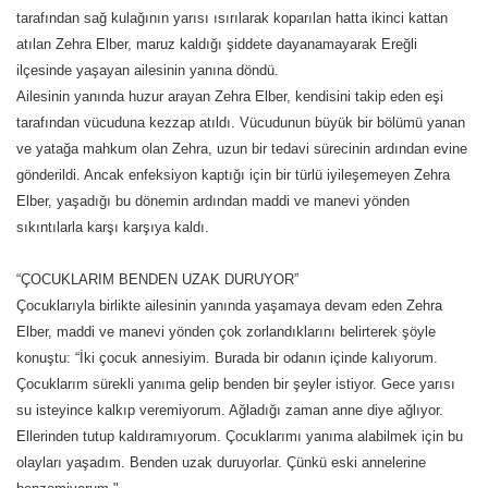
tarafından sağ kulağının yarısı ısırılarak koparılan hatta ikinci kattan
atılan Zehra Elber, maruz kaldığı şiddete dayanamayarak Ereğli
ilçesinde yaşayan ailesinin yanına döndü.
Ailesinin yanında huzur arayan Zehra Elber, kendisini takip eden eşi
tarafından vücuduna kezzap atıldı. Vücudunun büyük bir bölümü yanan
ve yatağa mahkum olan Zehra, uzun bir tedavi sürecinin ardından evine
gönderildi. Ancak enfeksiyon kaptığı için bir türlü iyileşemeyen Zehra
Elber, yaşadığı bu dönemin ardından maddi ve manevi yönden
sıkıntılarla karşı karşıya kaldı.
“ÇOCUKLARIM BENDEN UZAK DURUYOR”
Çocuklarıyla birlikte ailesinin yanında yaşamaya devam eden Zehra
Elber, maddi ve manevi yönden çok zorlandıklarını belirterek şöyle
konuştu: “İki çocuk annesiyim. Burada bir odanın içinde kalıyorum.
Çocuklarım sürekli yanıma gelip benden bir şeyler istiyor. Gece yarısı
su isteyince kalkıp veremiyorum. Ağladığı zaman anne diye ağlıyor.
Ellerinden tutup kaldıramıyorum. Çocuklarımı yanıma alabilmek için bu
olayları yaşadım. Benden uzak duruyorlar. Çünkü eski annelerine