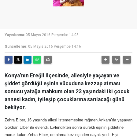
Yayınlanma:
05 Mayıs 2016 Perşembe 14:05
Güncelleme:
05 Mayıs 2016 Perşembe 14:16
Konya’nın Ereğli ilçesinde, ailesiyle yaşayan ve
şiddet gördüğü eşinin vücuduna kezzap atması
sonucu yatağa mahkum olan 23 yaşındaki iki çocuk
annesi kadın, iyileşip çocuklarına sarılacağı günü
bekliyor.
Zehra Elber, 16 yaşında ailesi istememesine rağmen Ankara’da yaşayan
Gökhan Elber ile evlendi. Evlendikten sonra sürekli eşinin şiddetine
maruz kalan Zehra Elber, defalarca kez eşinden dayak yedi. Eşi