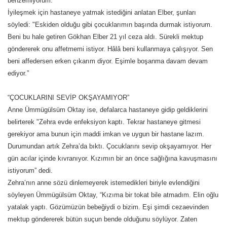
benzemiyorum."
İyileşmek için hastaneye yatmak istediğini anlatan Elber, şunları
söyledi: "Eskiden olduğu gibi çocuklarımın başında durmak istiyorum.
Beni bu hale getiren Gökhan Elber 21 yıl ceza aldı. Sürekli mektup
göndererek onu affetmemi istiyor. Hâlâ beni kullanmaya çalışıyor. Sen
beni affedersen erken çıkarım diyor. Eşimle boşanma davam devam
ediyor.”
“ÇOCUKLARINI SEVİP OKŞAYAMIYOR”
Anne Ümmügülsüm Oktay ise, defalarca hastaneye gidip geldiklerini
belirterek "Zehra evde enfeksiyon kaptı. Tekrar hastaneye gitmesi
gerekiyor ama bunun için maddi imkan ve uygun bir hastane lazım.
Durumundan artık Zehra’da bıktı. Çocuklarını sevip okşayamıyor. Her
gün acılar içinde kıvranıyor. Kızımın bir an önce sağlığına kavuşmasını
istiyorum” dedi.
Zehra’nın anne sözü dinlemeyerek istemedikleri biriyle evlendiğini
söyleyen Ümmügülsüm Oktay, “Kızıma bir tokat bile atmadım. Elin oğlu
yatalak yaptı. Gözümüzün bebeğiydi o bizim. Eşi şimdi cezaevinden
mektup göndererek bütün suçun bende olduğunu söylüyor. Zaten