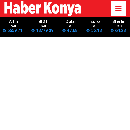
Altın
BIST
Dolar
Euro
Sterlin
%0
%0
%0
%0
%0
6659.71
13779.39
47.68
55.13
64.28