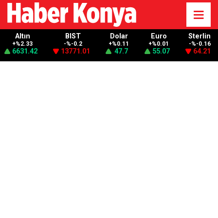
Altın
BIST
Dolar
Euro
Sterlin
+%2.33
-%-0.2
+%0.11
+%0.01
-%-0.16
6631.42
13771.01
47.7
55.07
64.21