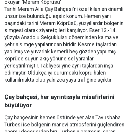
okuyan ‘Meram Köprüsü’
Tarihi Meram Aile Çay Bahçesi'ni özel kılan en önemli
unsur ise bulunduğu eşsiz konum. Hemen yanı
başındaki tarihi Meram Köprüsü, yüzyıllardır bölgenin
simgesi olarak ziyaretçileri karşılıyor. Eser 13.-14.
yüzyıla Anadolu Selçukluları döneminden kalma ve
şehrin simge yapılarından biridir. Kesme taşlardan
yapılmış ve yuvarlak kemerli beş gözden yapılmış
köprüde suyun akış yönüne sel yaranlar
yerleştirilmiştir. Tabliyesi yine aynı taşlardan inşa
edilmiştir. Oldukça iyi durumdaki köprü halen
kullanılmakta olup yalnızca yaya trafiğine açıktır.
Çay bahçesi, her ayrıntısıyla misafirlerini
büyülüyor
Çay bahçesinin hemen üstünde yer alan Tavusbaba
Türbesi ise bölgenin manevi atmosferini güçlendiren
önemli değerlerden biri. Türbenin çevresini saran