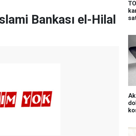
TO
ka
İslami Bankası el-Hilal
sa
Ak
do
koş