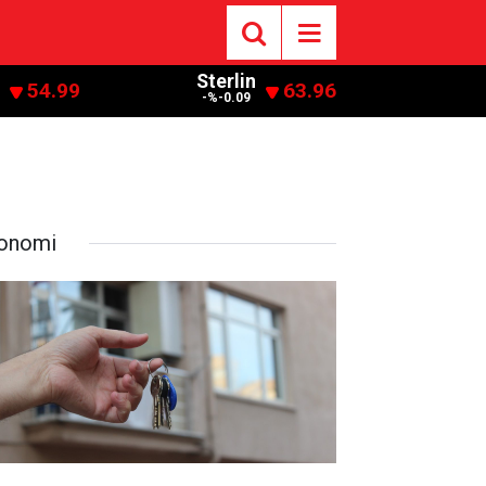
Sterlin
54.99
63.96
-%-0.09
onomi