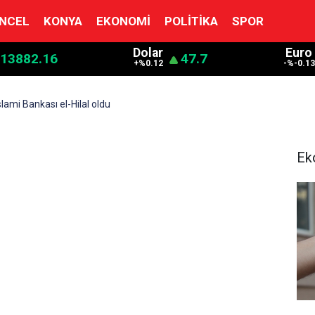
NCEL
KONYA
EKONOMI
POLITIKA
SPOR
Dolar
Euro
13882.16
47.7
+%0.12
-%-0.13
slami Bankası el-Hilal oldu
Ek