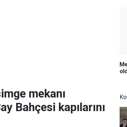
Me
ol
simge mekanı
Ko
Çay Bahçesi kapılarını