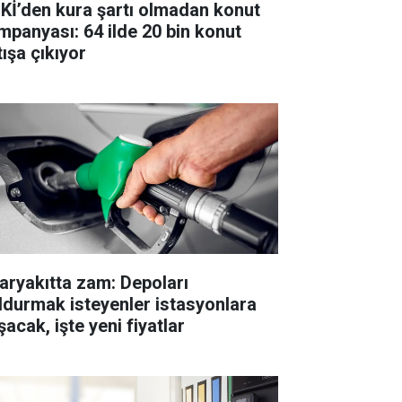
Kİ’den kura şartı olmadan konut
mpanyası: 64 ilde 20 bin konut
tışa çıkıyor
aryakıtta zam: Depoları
ldurmak isteyenler istasyonlara
acak, işte yeni fiyatlar