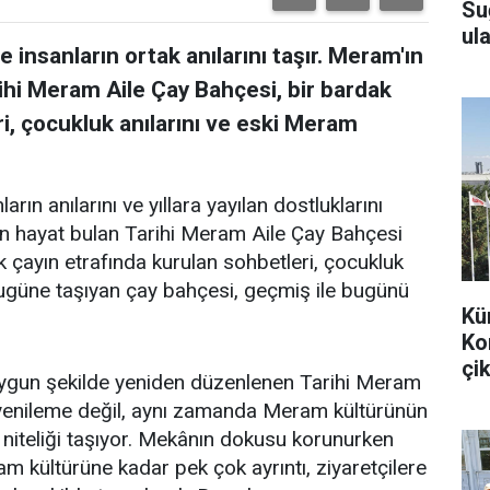
Su
ula
 insanların ortak anılarını taşır. Meram'ın
ihi Meram Aile Çay Bahçesi, bir bardak
i, çocukluk anılarını ve eski Meram
arın anılarını ve yıllara yayılan dostluklarını
en hayat bulan Tarihi Meram Aile Çay Bahçesi
k çayın etrafında kurulan sohbetleri, çocukluk
bugüne taşıyan çay bahçesi, geçmiş ile bugünü
Kü
Ko
çik
uygun şekilde yeniden düzenlenen Tarihi Meram
r yenileme değil, aynı zamanda Meram kültürünün
 niteliği taşıyor. Mekânın dokusu korunurken
m kültürüne kadar pek çok ayrıntı, ziyaretçilere