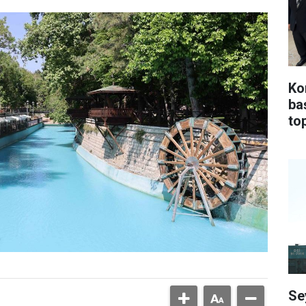
Ko
ba
top
Se