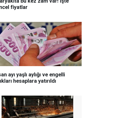
aryakıta bu kez zam var! İşte
ncel fiyatlar
an ayı yaşlı aylığı ve engelli
ıkları hesaplara yatırıldı