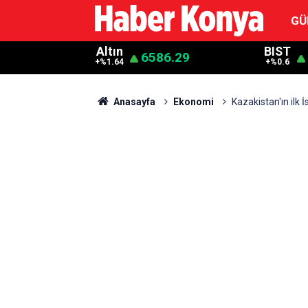
GÜ
Altın
BIST
6586.29
+%1.64
+%0.6
Anasayfa
Ekonomi
Kazakistan'ın ilk İ